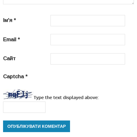
Ім'я
*
Email
*
Сайт
Captcha
*
Type the text displayed above: