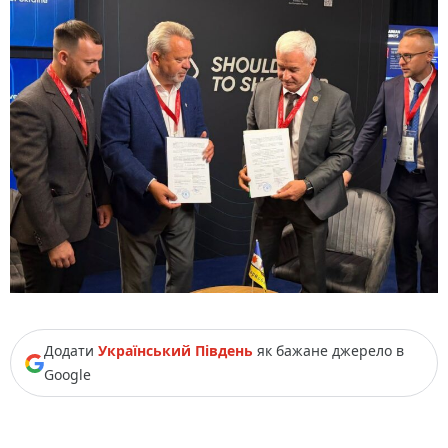
Додати
Український Південь
як бажане джерело в
Google