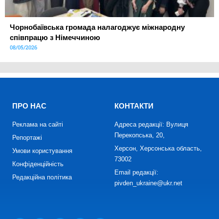
Чорнобаївська громада налагоджує міжнародну
співпрацю з Німеччиною
08/05/2026
ПРО НАС
КОНТАКТИ
Реклама на сайті
Адреса редакції: Вулиця
Перекопська, 20,
Репортажі
Херсон, Херсонська область,
Умови користування
73002
Конфіденційність
Email редакції:
Редакційна політика
pivden_ukraine@ukr.net