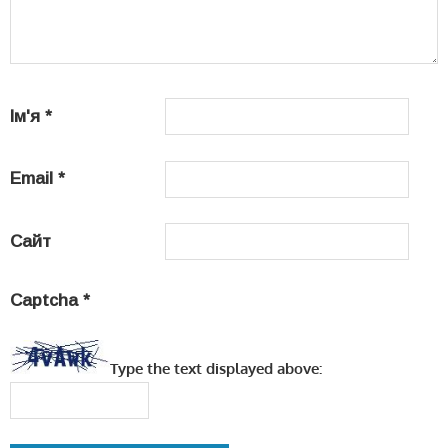
Ім'я
*
Email
*
Сайт
Captcha
*
Type the text displayed above: