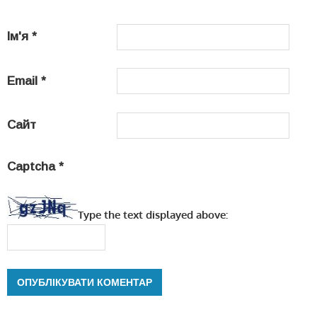
Ім'я
*
Email
*
Сайт
Captcha
*
Type the text displayed above: