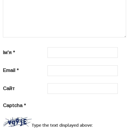
Ім'я
*
Email
*
Сайт
Captcha
*
Type the text displayed above: