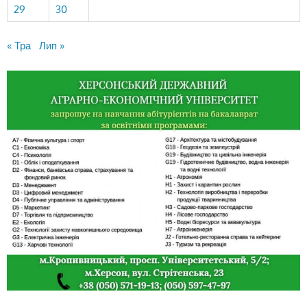
29
30
« Тра
Лип »