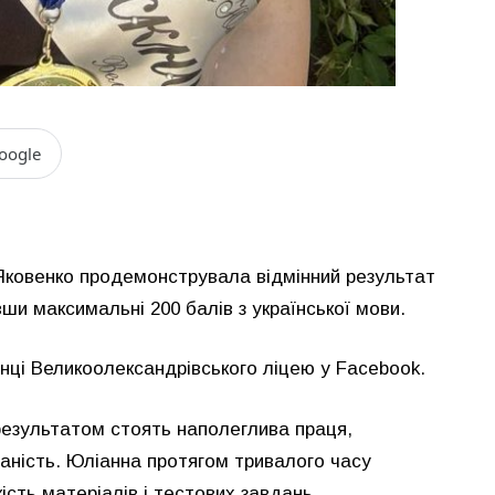
oogle
Яковенко продемонструвала відмінний результат
и максимальні 200 балів з української мови.
інці Великоолександрівського ліцею у Facebook.
результатом стоять наполеглива праця,
аність. Юліанна протягом тривалого часу
ість матеріалів і тестових завдань.