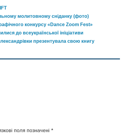
IFT
льному молитовному сніданку (фото)
рафічного конкурсу «Dance Zoom Fest»
лися до всеукраїнської ініціативи
Олександрівки презентувала свою книгу
язкові поля позначені
*