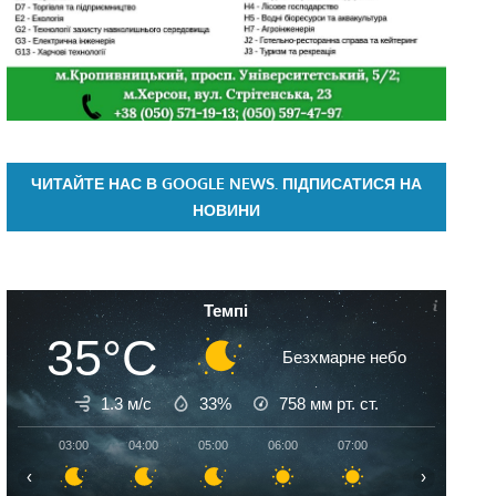
ЧИТАЙТЕ НАС В GOOGLE NEWS. ПІДПИСАТИСЯ НА
НОВИНИ
Темпі
35°C
Безхмарне небо
1.3 м/с
33%
758
мм рт. ст.
03:00
04:00
05:00
06:00
07:00
08:00
09:
‹
›