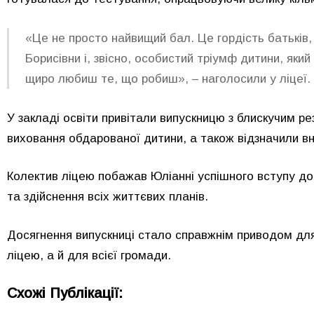
«Це не просто найвищий бал. Це гордість батьків
Борисівни і, звісно, особистий тріумф дитини, яки
щиро любиш те, що робиш», – наголосили у ліцеї.
У закладі освіти привітали випускницю з блискучим ре
виховання обдарованої дитини, а також відзначили вне
Колектив ліцею побажав Юліанні успішного вступу до 
та здійснення всіх життєвих планів.
Досягнення випускниці стало справжнім приводом для
ліцею, а й для всієї громади.
Схожі Публікації: