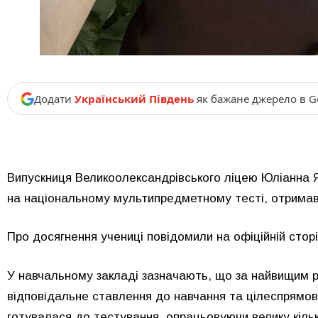
Додати
Український Південь
як бажане джерело в G
Випускниця Великоолександрівського ліцею Юліанна 
на національному мультипредметному тесті, отримавш
Про досягнення учениці повідомили на офіційній стор
У навчальному закладі зазначають, що за найвищим 
відповідальне ставлення до навчання та цілеспрямов
готувалася до тестування, опрацьовуючи велику кільк