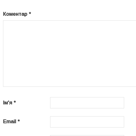
Коментар
*
Ім'я
*
Email
*