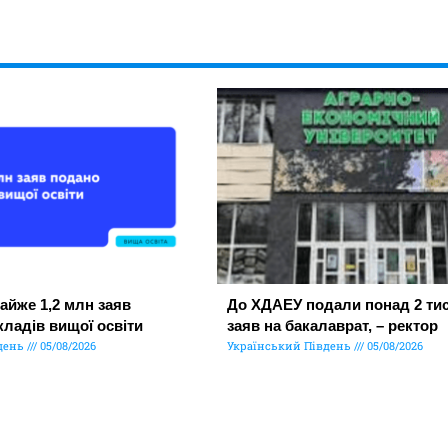
айже 1,2 млн заяв
До ХДАЕУ подали понад 2 тис
кладів вищої освіти
заяв на бакалаврат, – ректор
день
05/08/2026
Український Південь
05/08/2026