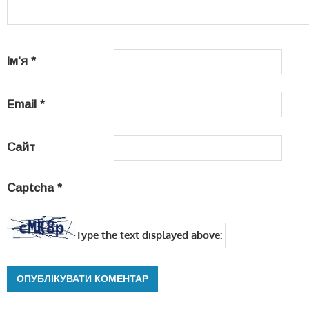
Ім'я
*
Email
*
Сайт
Captcha
*
Type the text displayed above: