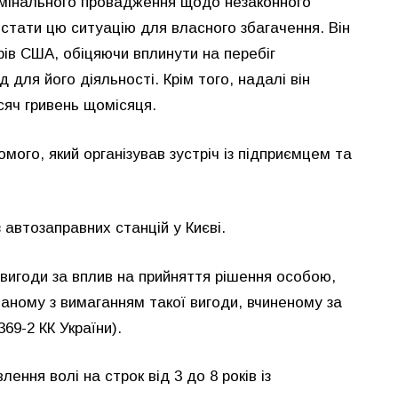
имінального провадження щодо незаконного
истати цю ситуацію для власного збагачення. Він
рів США, обіцяючи вплинути на перебіг
для його діяльності. Крім того, надалі він
сяч гривень щомісяця.
мого, який організував зустріч із підприємцем та
 автозаправних станцій у Києві.
 вигоди за вплив на прийняття рішення особою,
ному з вимаганням такої вигоди, вчиненому за
369-2 КК України).
ення волі на строк від 3 до 8 років із