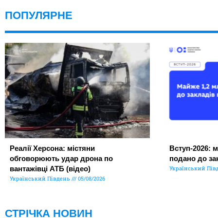
ПОПУЛЯРНЕ
Реалії Херсона: містяни
Вступ-2026: м
обговорюють удар дрона по
подано до за
вантажівці АТБ (відео)
Український Пів
Український Південь
05/08/2026
СТРІЧКА НОВИН