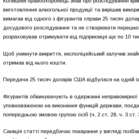
Колишній правоохоронець знав про розслідування кр
виготовлення алкогольної продукції та вирішив викор
вимагав від одного з фігурантів справи 25 тисяч дола
досудового розслідування та не створювати перешкод 
розраховував отримувати від підприємця ще по 10 ти
Щоб уникнути викриття, експоліцейський залучив знайо
отримав від нього кошти.
Передача 25 тисяч доларів США відбулася на одній із
Фігурантів обвинувачують в одержанні неправомірної
уповноваженою на виконання функцій держави, поєдна
попередньою змовою групою осіб (ч. 2 ст. 28, ч. 3 ст. 
Санкція статті передбачає покарання у вигляді позбавл