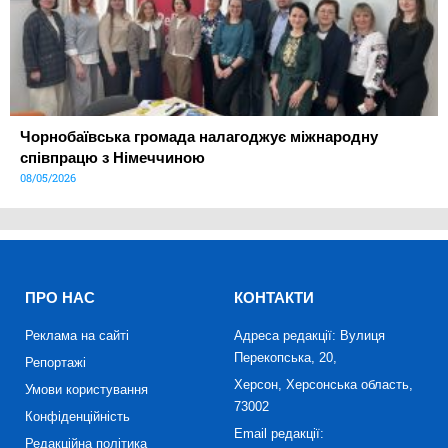
Чорнобаївська громада налагоджує міжнародну
співпрацю з Німеччиною
08/05/2026
ПРО НАС
КОНТАКТИ
Реклама на сайті
Адреса редакції: Вулиця
Перекопська, 20,
Репортажі
Херсон, Херсонська область,
Умови користування
73002
Конфіденційність
Email редакції:
Редакційна політика