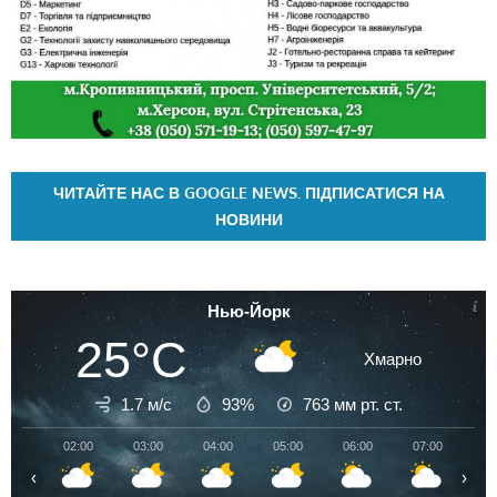
ЧИТАЙТЕ НАС В GOOGLE NEWS. ПІДПИСАТИСЯ НА
НОВИНИ
Нью-Йорк
25°C
Хмарно
1.7 м/с
93%
763
мм рт. ст.
02:00
03:00
04:00
05:00
06:00
07:00
08
‹
›