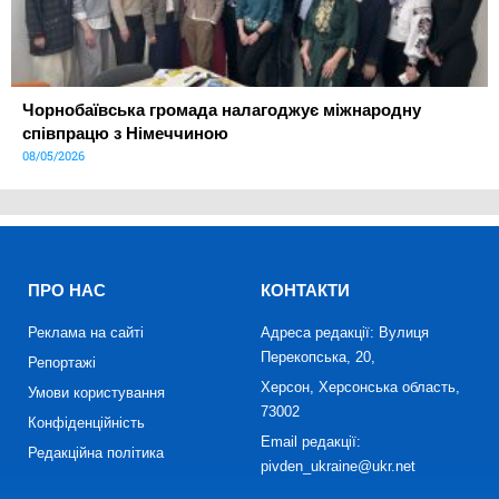
Чорнобаївська громада налагоджує міжнародну
співпрацю з Німеччиною
08/05/2026
ПРО НАС
КОНТАКТИ
Реклама на сайті
Адреса редакції: Вулиця
Перекопська, 20,
Репортажі
Херсон, Херсонська область,
Умови користування
73002
Конфіденційність
Email редакції:
Редакційна політика
pivden_ukraine@ukr.net