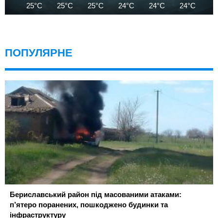
25°C
25°C
25°C
24°C
24°C
24°C
2
ПОПУЛЯРНЕ
Бериславський район під масованими атаками:
п’ятеро поранених, пошкоджено будинки та
інфраструктуру