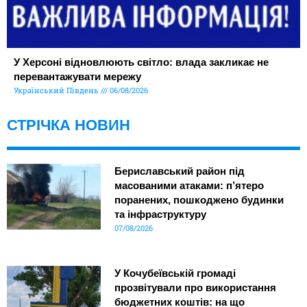
У Херсоні відновлюють світло: влада закликає не
перевантажувати мережу
Український Південь
06/08/2026
СТРІЧКА НОВИН
Бериславський район під
масованими атаками: п’ятеро
поранених, пошкоджено будинки
та інфраструктуру
07/08/2026
У Кочубеївській громаді
прозвітували про використання
бюджетних коштів: на що