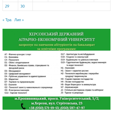
29
30
« Тра
Лип »