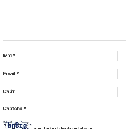
Ім'я
*
Email
*
Сайт
Captcha
*
Type the text displayed above: