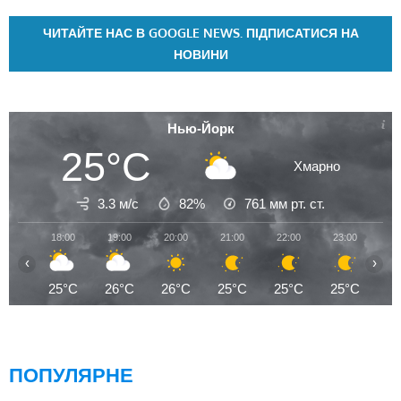
ЧИТАЙТЕ НАС В GOOGLE NEWS. ПІДПИСАТИСЯ НА
НОВИНИ
Нью-Йорк
25°C
Хмарно
3.3 м/с
82%
761
мм рт. ст.
18:00
19:00
20:00
21:00
22:00
23:00
00
‹
›
25°C
26°C
26°C
25°C
25°C
25°C
2
ПОПУЛЯРНЕ