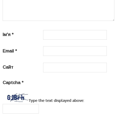
Ім'я
*
Email
*
Сайт
Captcha
*
Type the text displayed above: