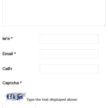
Ім'я
*
Email
*
Сайт
Captcha
*
Type the text displayed above: