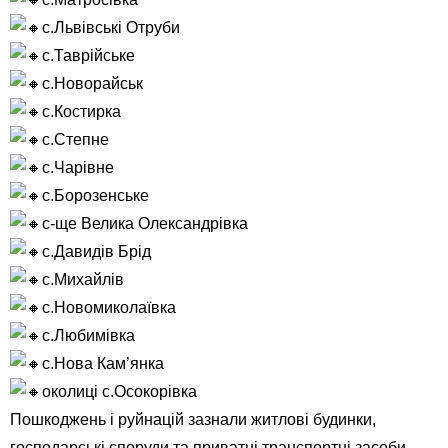
с.Львівські Отруби
с.Таврійське
с.Новорайськ
с.Костирка
с.Степне
с.Чарівне
с.Борозенське
с-ще Велика Олександрівка
с.Давидів Брід
с.Михайлів
с.Новомиколаївка
с.Любимівка
с.Нова Кам’янка
околиці с.Осокорівка
Пошкоджень і руйнацій зазнали житлові будинки,
господарські споруди та приватні транспортні засоби