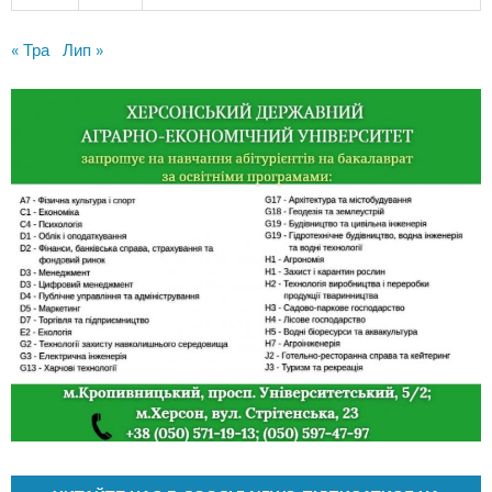
« Тра
Лип »