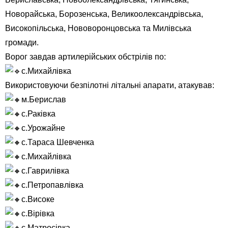
Новорайська, Борозенська, Великоолександрівська,
Високопільська, Нововоронцовська та Милівська
громади.
Ворог завдав артилерійських обстрілів по:
с.Михайлівка
Використовуючи безпілотні літальні апарати, атакував:
м.Берислав
с.Раківка
с.Урожайне
с.Тараса Шевченка
с.Михайлівка
с.Гаврилівка
с.Петропавлівка
с.Високе
с.Вірівка
с.Матросівка