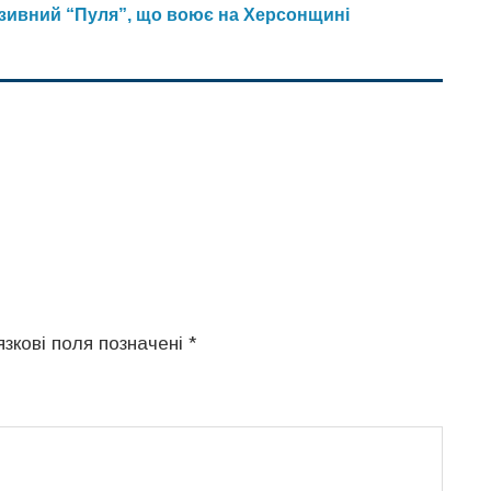
озивний “Пуля”, що воює на Херсонщині
язкові поля позначені
*