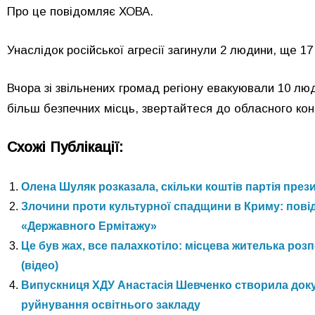
Про це повідомляє ХОВА.
Унаслідок російської агресії загинули 2 людини, ще 1
Вчора зі звільнених громад регіону евакуювали 10 л
більш безпечних місць, звертайтеся до обласного конт
Схожі Публікації:
Олена Шуляк розказала, скільки коштів партія през
Злочини проти культурної спадщини в Криму: пові
«Державного Ермітажу»
Це був жах, все палахкотіло: місцева жителька ро
(відео)
Випускниця ХДУ Анастасія Шевченко створила доку
руйнування освітнього закладу