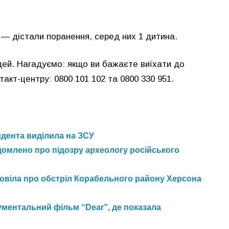
7 — дістали поранення, серед них 1 дитина.
юдей. Нагадуємо: якщо ви бажаєте виїхати до
акт-центру: 0800 101 102 та 0800 330 951.
идента виділила на ЗСУ
домлено про підозру археологу російського
зповіла про обстріл Корабельного району Херсона
ментальний фільм “Dear”, де показала