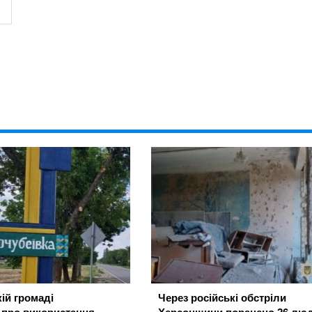
ій громаді
Через російські обстріли