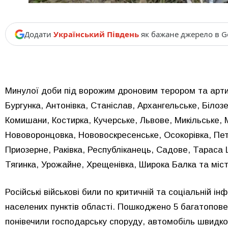
Додати
Український Південь
як бажане джерело в G
Минулої доби під ворожим дроновим терором та арти
Бургунка, Антонівка, Станіслав, Архангельське, Білозерк
Комишани, Костирка, Кучерське, Львове, Микільське, М
Нововоронцовка, Нововоскресенське, Осокорівка, Пет
Приозерне, Раківка, Республіканець, Садове, Тараса 
Тягинка, Урожайне, Хрещенівка, Широка Балка та міс
Російські військові били по критичній та соціальній і
населених пунктів області. Пошкоджено 5 багатоповер
понівечили господарську споруду, автомобіль швидкої