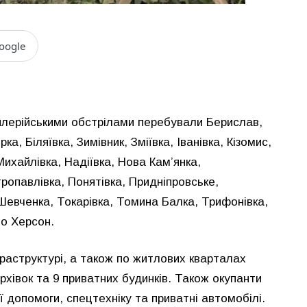
oogle
лерійськими обстрілами перебували Берислав,
а, Біляївка, Зимівник, Зміївка, Іванівка, Кізомис,
ихайлівка, Надіївка, Нова Кам’янка,
ропавлівка, Понятівка, Придніпровське,
Шевченка, Токарівка, Томина Балка, Трифонівка,
то Херсон.
нфраструктурі, а також по житлових кварталах
хівок та 9 приватних будинків. Також окупанти
 допомоги, спецтехніку та приватні автомобілі.