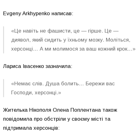
Evgeny Arkhypenko
написав:
«Це навіть не фашисти, це — гірше. Це —
диявол, який сидить у їхньому мозку. Моліться,
херсонці… А ми молимося за ваш кожний крок…»
Лариса Івасенко
зазначила:
«Немає слів. Душа болить… Бережи вас
Господи, херсонці.»
Жителька Нікополя
Олена Поплентана
також
повідомила про обстріли у своєму місті та
підтримала херсонців: