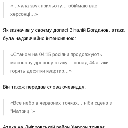
«…чула звук прильоту… обіймаю вас,
херсонці…»
Як зазначив у своєму дописі
Віталій Богданов
, атака
була надзвичайно інтенсивною:
«Станом на 04:15 росіяни продовжують
масовану дронову атаку… понад 44 атаки…
горять десятки квартир…»
Він також передав слова очевидця:
«Все небо в червоних точках… ніби сцена з
“Матриці”».
Атака на Дніпровський район Херсон триває.