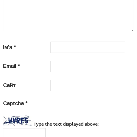
Ім'я
*
Email
*
Сайт
Captcha
*
Type the text displayed above: