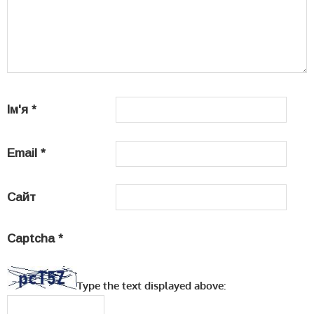
Ім'я
*
Email
*
Сайт
Captcha
*
Type the text displayed above: