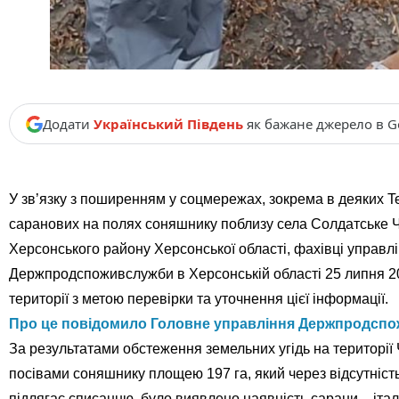
Додати
Український Південь
як бажане джерело в G
У зв’язку з поширенням у соцмережах, зокрема в деяких T
саранових на полях соняшнику поблизу села Солдатське Чо
Херсонського району Херсонської області, фахівці управл
Держпродспоживслужби в Херсонській області 25 липня 20
території з метою перевірки та уточнення цієї інформації.
Про це повідомило Головне управління Держпродспо
За результатами обстеження земельних угідь на території 
посівами соняшнику площею 197 га, який через відсутність 
підлягає списанню, було виявлено наявність сарани – італі