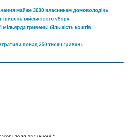
ачання майже 3000 власникам домоволодінь
 гривень військового збору
4 мільярда гривень: більшість коштів
втратили понад 250 тисяч гривень
язкові поля позначені
*