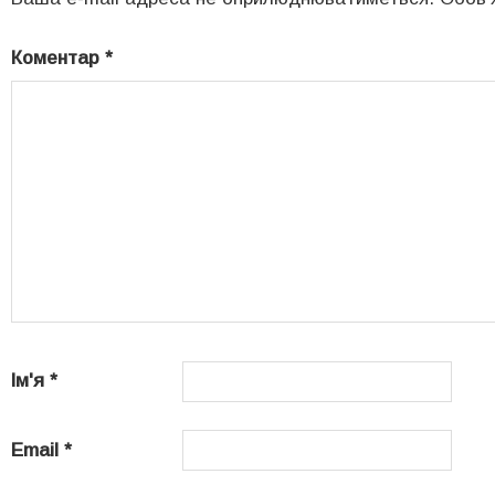
Коментар
*
Ім'я
*
Email
*