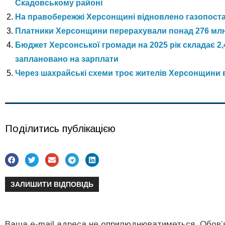
Скадовському районі
На правобережжі Херсонщині відновлено газопост
Платники Херсонщини перерахували понад 276 млн
Бюджет Херсонської громади на 2025 рік складає 2,
заплановано на зарплати
Через шахрайські схеми троє жителів Херсонщини 
Поділитись публікацією
ЗАЛИШИТИ ВІДПОВІДЬ
Ваша e-mail адреса не оприлюднюватиметься.
Обов’