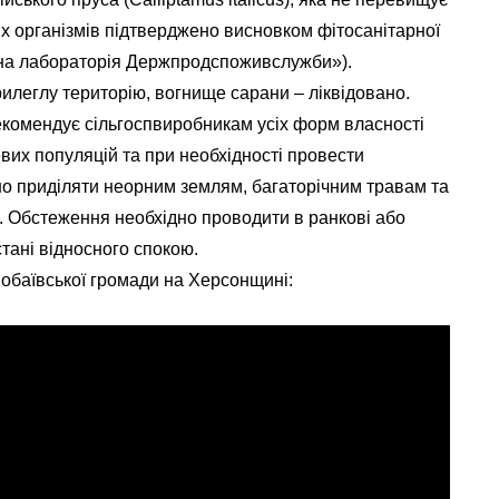
х організмів підтверджено висновком фітосанітарної
ьна лабораторія Держпродспоживслужби»).
илеглу територію, вогнище сарани – ліквідовано.
рекомендує сільгоспвиробникам усіх форм власності
вих популяцій та при необхідності провести
дно приділяти неорним землям, багаторічним травам та
. Обстеження необхідно проводити в ранкові або
стані відносного спокою.
нобаївської громади на Херсонщині: