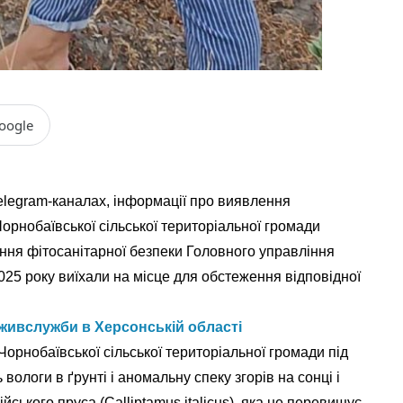
oogle
elegram-каналах, інформації про виявлення
рнобаївської сільської територіальної громади
іння фітосанітарної безпеки Головного управління
25 року виїхали на місце для обстеження відповідної
живслужби в Херсонській області
Чорнобаївської сільської територіальної громади під
вологи в ґрунті і аномальну спеку згорів на сонці і
йського пруса (Calliptamus italicus), яка не перевищує