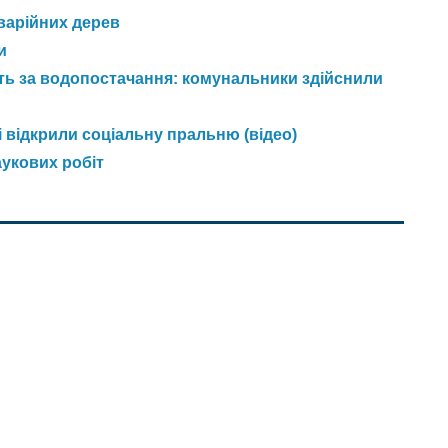
аварійних дерев
и
уть за водопостачання: комунальники здійснили
 відкрили соціальну пральню (відео)
укових робіт