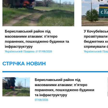
Бериславський район під
У Кочубеївськ
масованими атаками: п’ятеро
прозвітували
поранених, пошкоджено будинки та
бюджетних ко
інфраструктуру
спрямували 
Український Південь
07/08/2026
Український Пів
СТРІЧКА НОВИН
Бериславський район під
масованими атаками: п’ятеро
поранених, пошкоджено будинки
та інфраструктуру
07/08/2026