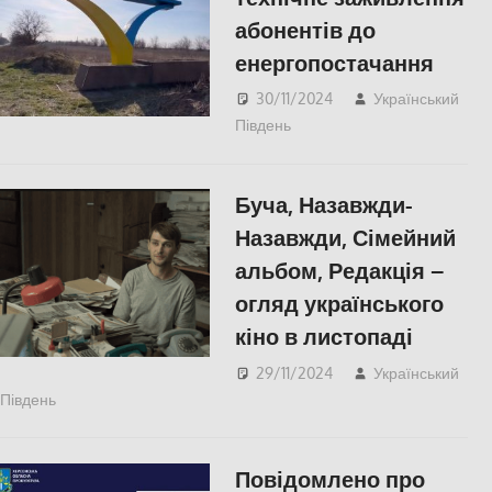
абонентів до
енергопостачання
30/11/2024
Український
Південь
ПОПУЛЯРНЕ
,
СУСПІЛЬСТВО
,
Херсон
Буча, Назавжди-
Назавжди, Сімейний
альбом, Редакція –
огляд українського
кіно в листопаді
29/11/2024
Український
Південь
КУЛЬТУРА
,
СУСПІЛЬСТВО
,
Херсонська область
Повідомлено про