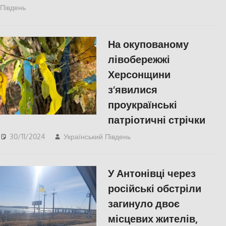
Південь
ЕКОНОМІКА
,
ПОПУЛЯРНЕ
,
СУСПІЛЬСТВО
,
Херсон
На окупованому
лівобережжі
Херсонщини
з’явилися
проукраїнські
патріотичні стрічки
30/11/2024
Український Південь
Пишуть у Соцмережах
,
ПОЛІТИКА
,
ПОПУЛЯРНЕ
,
Херсон
У Антонівці через
російські обстріли
загинуло двоє
місцевих жителів,