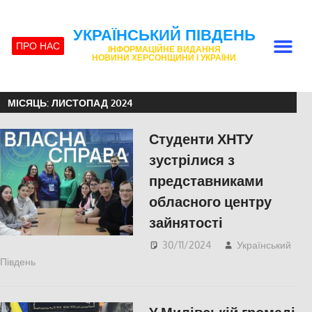
УКРАЇНСЬКИЙ ПІВДЕНЬ
ПРО НАС
ІНФОРМАЦІЙНЕ ВИДАННЯ
НОВИНИ ХЕРСОНЩИНИ І УКРАЇНИ
МІСЯЦЬ:
ЛИСТОПАД 2024
Студенти ХНТУ
зустрілися з
представниками
обласного центру
зайнятості
30/11/2024
Український
Південь
slider
,
ЕКОНОМІКА
,
СУСПІЛЬСТВО