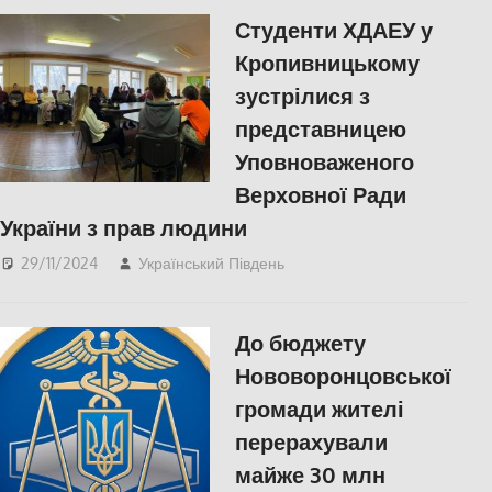
війна
,
Херсон
Студенти ХДАЕУ у
Кропивницькому
зустрілися з
представницею
Уповноваженого
Верховної Ради
України з прав людини
29/11/2024
Український Південь
ЕКОНОМІКА
,
ПОЛІТИКА
,
ПОПУЛЯРНЕ
,
СУСПІЛЬСТВО
,
Херсон
До бюджету
Нововоронцовської
громади жителі
перерахували
майже 30 млн