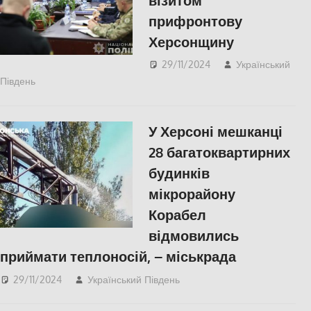
прифронтову
Херсонщину
29/11/2024
Український
Південь
ПОПУЛЯРНЕ
,
Російсько-українська війна
,
СУСПІЛЬСТВО
,
Херсон
У Херсоні мешканці
28 багатоквартирних
будинків
мікрорайону
Корабел
відмовились
приймати теплоносій, – міськрада
29/11/2024
Український Південь
ПОПУЛЯРНЕ
,
Російсько-українська