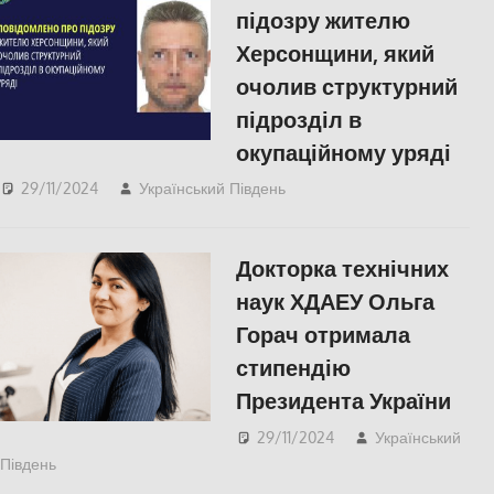
підозру жителю
Херсонщини, який
очолив структурний
підрозділ в
окупаційному уряді
29/11/2024
Український Південь
ПОПУЛЯРНЕ
,
Російсько-українська війна
Докторка технічних
наук ХДАЕУ Ольга
Горач отримала
стипендію
Президента України
29/11/2024
Український
Південь
ЕКОНОМІКА
,
ПОПУЛЯРНЕ
,
СУСПІЛЬСТВО
,
Херсон