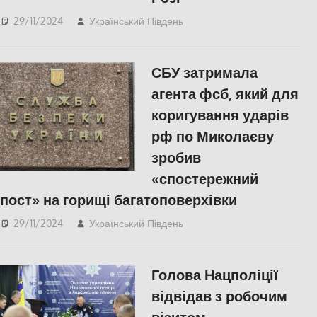
29/11/2024
Український Південь
ПОПУЛЯРНЕ
,
Херсон
СБУ затримала
агента фсб, який для
коригування ударів
рф по Миколаєву
зробив
«спостережний
пост» на горищі багатоповерхівки
29/11/2024
Український Південь
ПОПУЛЯРНЕ
,
Російсько-українська
війна
,
Херсон
Голова Нацполіції
відвідав з робочим
візитом