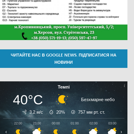
ЧИТАЙТЕ НАС В GOOGLE NEWS. ПІДПИСАТИСЯ НА
НОВИНИ
Темпі
40°C
Безхмарне небо
3.2 м/с
20%
757
мм рт. ст.
22:00
23:00
00:00
01:00
02:00
03:00
04:0
‹
›