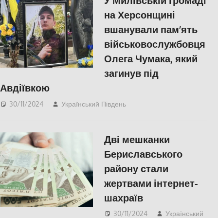
У Милівській громаді
на Херсонщині
вшанували пам’ять
військовослужбовця
Олега Чумака, який
загинув під
Авдіївкою
30/11/2024
Український Південь
Меморіал пам'яті
,
ПОПУЛЯРНЕ
,
СУСПІЛЬСТВО
,
Херсон
Дві мешканки
Бериславського
району стали
жертвами інтернет-
шахраїв
30/11/2024
Український