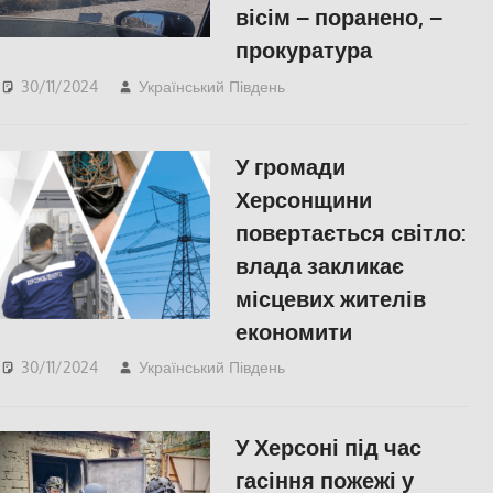
вісім – поранено, –
прокуратура
30/11/2024
Український Південь
ПОПУЛЯРНЕ
,
Російсько-українська
війна
,
СУСПІЛЬСТВО
,
У громади
Херсон
Херсонщини
повертається світло:
влада закликає
місцевих жителів
економити
30/11/2024
Український Південь
ПОПУЛЯРНЕ
,
СУСПІЛЬСТВО
,
Херсон
У Херсоні під час
гасіння пожежі у