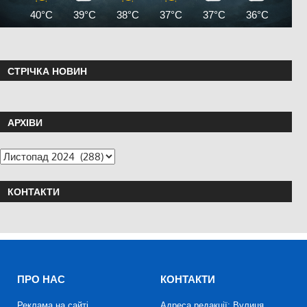
40°C
39°C
38°C
37°C
37°C
36°C
35°
СТРІЧКА НОВИН
АРХІВИ
КОНТАКТИ
ПРО НАС
КОНТАКТИ
Реклама на сайті
Адреса редакції: Вулиця