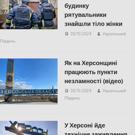
будинку
рятувальники
знайшли тіло жінки
30/11/2024
Український
Південь
ПОПУЛЯРНЕ
,
СУСПІЛЬСТВО
,
Херсон
Як на Херсонщині
працюють пункти
незламності (відео)
30/11/2024
Український
Південь
СУСПІЛЬСТВО
,
Херсон
У Херсоні йде
технічне заживлення