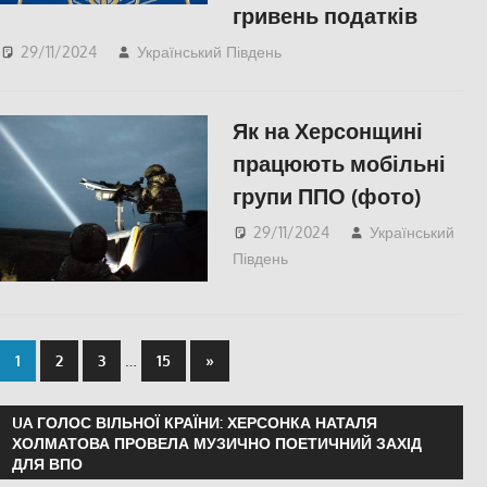
гривень податків
29/11/2024
Український Південь
ЕКОНОМІКА
,
СУСПІЛЬСТВО
,
Херсон
Як на Херсонщині
працюють мобільні
групи ППО (фото)
29/11/2024
Український
Південь
Пишуть у
Соцмережах
,
ПОПУЛЯРНЕ
,
Херсон
…
1
2
3
15
»
UA ГОЛОС ВІЛЬНОЇ КРАЇНИ: ХЕРСОНКА НАТАЛЯ
ХОЛМАТОВА ПРОВЕЛА МУЗИЧНО ПОЕТИЧНИЙ ЗАХІД
ДЛЯ ВПО