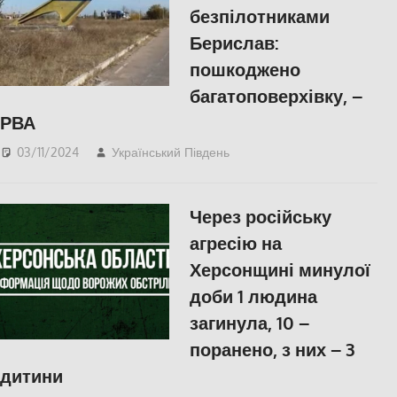
безпілотниками
Берислав:
пошкоджено
багатоповерхівку, –
РВА
03/11/2024
Український Південь
ПОПУЛЯРНЕ
,
Херсон
Через російську
агресію на
Херсонщині минулої
доби 1 людина
загинула, 10 –
поранено, з них – 3
дитини