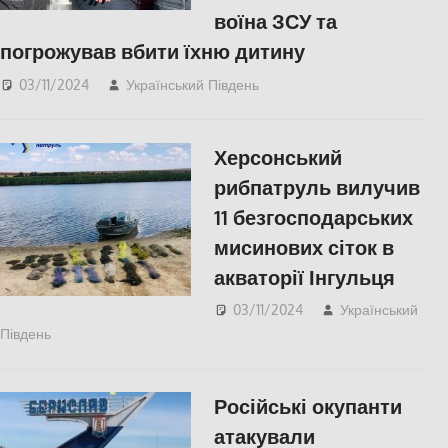
воїна ЗСУ та
погрожував вбити їхню дитину
03/11/2024
Український Південь
Без рубрики
Херсонський
рибпатруль вилучив
11 безгосподарських
мисинових сіток в
акваторії Інгульця
03/11/2024
Український
Південь
ЕКОНОМІКА
,
ПОПУЛЯРНЕ
,
Херсон
Російські окупанти
атакували