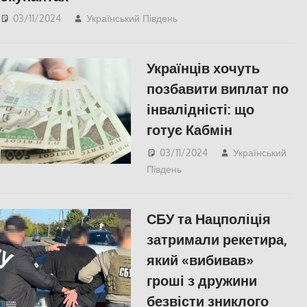
03/11/2024
Український Південь
КУЛЬТУРА
,
ПОПУЛЯРНЕ
,
СУСПІЛЬСТВО
,
Херсон
Українців хочуть
позбавити виплат по
інвалідністі: що
готує Кабмін
03/11/2024
Український
Південь
ЕКОНОМІКА
,
ПОПУЛЯРНЕ
,
Херсон
СБУ та Нацполіція
затримали рекетира,
який «вибивав»
гроші з дружини
безвісти зниклого