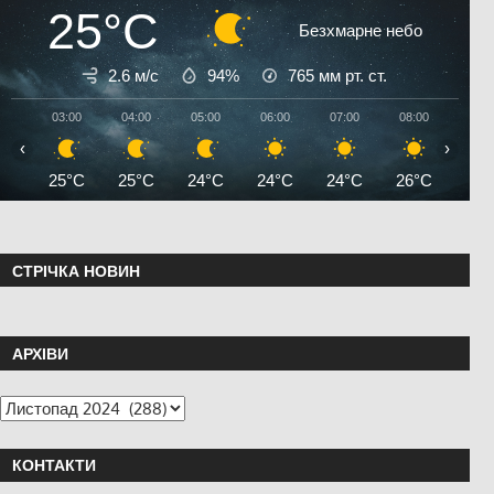
25°C
Безхмарне небо
2.6 м/с
94%
765
мм рт. ст.
03:00
04:00
05:00
06:00
07:00
08:00
09:0
‹
›
25°C
25°C
24°C
24°C
24°C
26°C
27°
СТРІЧКА НОВИН
АРХІВИ
КОНТАКТИ