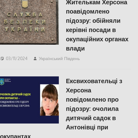
Жителькам Херсона
поавідомлено
підозру: обійняли
керівні посади в
окупаційних органах
влади
03/11/2024
Український Південь
ПОПУЛЯРНЕ
,
СУСПІЛЬСТВО
,
Херсон
Ексвиховательці з
Херсона
повідомлено про
підозру: очолила
дитячий садок в
Антонівці при
окупантах