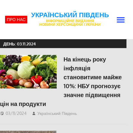
УКРАЇНСЬКИЙ ПІВДЕНЬ
ПРО НАС
ІНФОРМАЦІЙНЕ ВИДАННЯ
НОВИНИ ХЕРСОНЩИНИ І УКРАЇНИ
ДЕНЬ:
03.11.2024
На кінець року
інфляція
становитиме майже
10%: НБУ прогнозує
значне підвищення
цін на продукти
03/11/2024
Український Південь
ПОПУЛЯРНЕ
,
Херсон