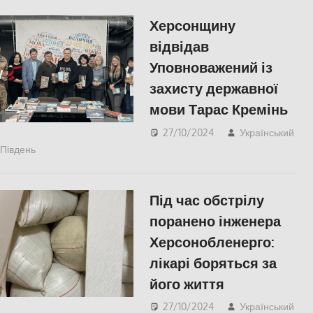
Херсонщину
відвідав
Уповноважений із
захисту державної
мови Тарас Кремінь
27/10/2024
Український
Південь
ПОЛІТИКА
,
ПОПУЛЯРНЕ
,
СУСПІЛЬСТВО
,
Херсон
Під час обстрілу
поранено інженера
Херсонобленерго:
лікарі боряться за
його життя
27/10/2024
Український