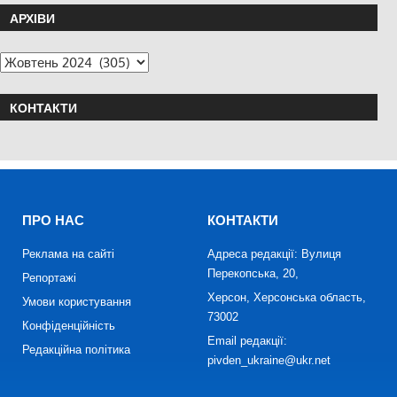
АРХІВИ
КОНТАКТИ
ПРО НАС
КОНТАКТИ
Реклама на сайті
Адреса редакції: Вулиця
Перекопська, 20,
Репортажі
Херсон, Херсонська область,
Умови користування
73002
Конфіденційність
Email редакції:
Редакційна політика
pivden_ukraine@ukr.net