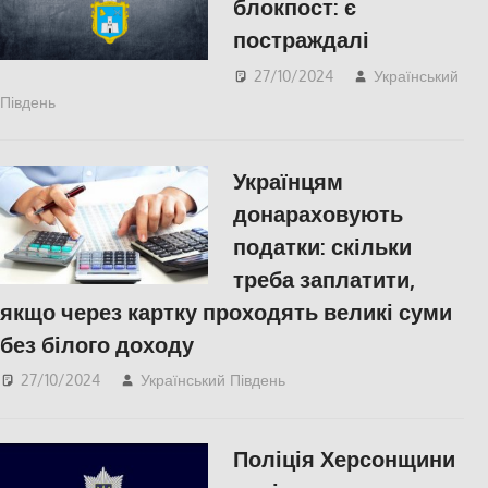
блокпост: є
постраждалі
27/10/2024
Український
Південь
СУСПІЛЬСТВО
,
Херсон
Українцям
донараховують
податки: скільки
треба заплатити,
якщо через картку проходять великі суми
без білого доходу
27/10/2024
Український Південь
ЕКОНОМІКА
,
ПОПУЛЯРНЕ
,
Херсон
Поліція Херсонщини