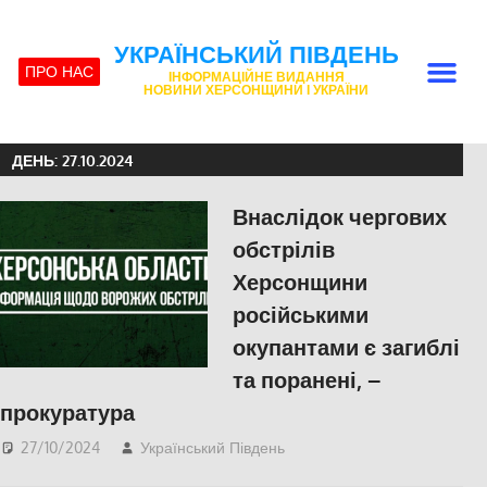
УКРАЇНСЬКИЙ ПІВДЕНЬ
ПРО НАС
ІНФОРМАЦІЙНЕ ВИДАННЯ
НОВИНИ ХЕРСОНЩИНИ І УКРАЇНИ
ДЕНЬ:
27.10.2024
Внаслідок чергових
обстрілів
Херсонщини
російськими
окупантами є загиблі
та поранені, –
прокуратура
27/10/2024
Український Південь
ПОПУЛЯРНЕ
,
СУСПІЛЬСТВО
,
Херсон