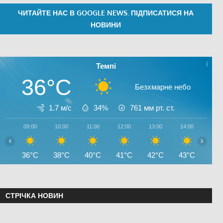
ЧИТАЙТЕ НАС В GOOGLE NEWS. ПІДПИСАТИСЯ НА
НОВИНИ
Темпі
36°C
Безхмарне небо
1.7 м/с
34%
761
мм рт. ст.
09:00
10:00
11:00
12:00
13:00
14:00
15:0
‹
›
36°C
38°C
40°C
41°C
42°C
43°C
44°
СТРІЧКА НОВИН