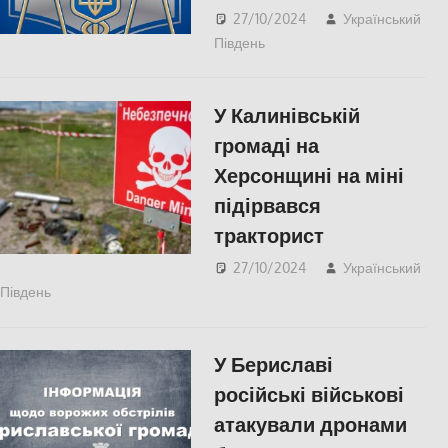
27/10/2024
Український
Південь
ЕКОНОМІКА
,
Херсон
У Калинівській
громаді на
Херсонщині на міні
підірвався
тракторист
27/10/2024
Український
Південь
ПОПУЛЯРНЕ
,
СУСПІЛЬСТВО
,
Херсон
У Бериславі
російські військові
атакували дронами