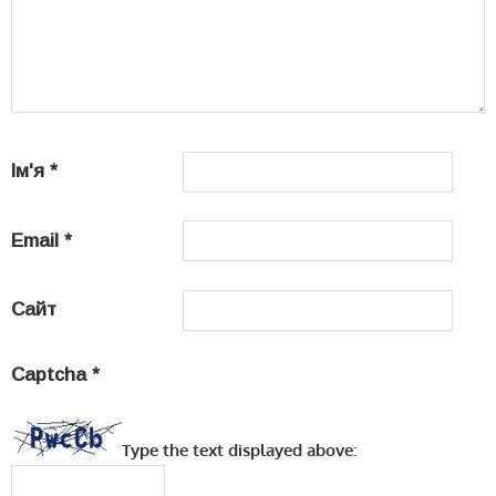
Ім'я
*
Email
*
Сайт
Captcha
*
Type the text displayed above: