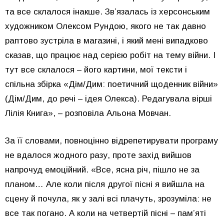
та все склалося інакше. Зв’язалась із херсонським
художником Олексом Рундою, якого не так давно
раптово зустріла в магазині, і який мені випадково
сказав, що працює над серією робіт на тему війни. І
тут все склалося – його картини, мої тексти і
спільна збірка «Дім/Дим: поетичний щоденник війни»
(Дім/Дим, до речі – ідея Олекса). Редагувала вірші
Лілія Книга», – розповіла Альона Мовчан.
За її словами, повноцінно відрепетирувати програму
не вдалося жодного разу, проте захід вийшов
напрочуд емоційний. «Все, ясна річ, пішло не за
планом… Але коли після другої пісні я вийшла на
сцену й почула, як у залі всі плачуть, зрозуміла: не
все так погано. А коли на четвертій пісні – пам’яті