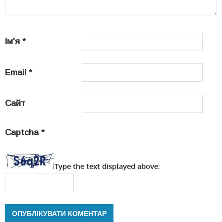
Ім'я
*
Email
*
Сайт
Captcha
*
Type the text displayed above: