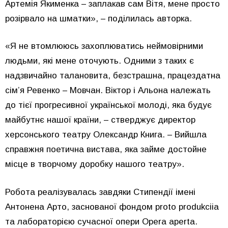
Артемія Якименка – заплакав сам Вітя, мене просто
розірвало на шматки», – поділилась авторка.
«Я не втомлююсь захоплюватись неймовірними
людьми, які мене оточують. Одними з таких є
надзвичайно талановита, безстрашна, працездатна
сімʼя Ревенко – Мовчан. Віктор і Альона належать
до тієї прогресивної української молоді, яка будує
майбутнє нашої країни, – стверджує директор
херсонського театру Олександр Книга. – Вийшла
справжня поетична вистава, яка займе достойне
місце в творчому доробку нашого театру».
Робота реалізувалась завдяки Стипендії імені
Антонена Арто, заснованої фондом proto produkciia
та лабораторією сучасної опери Opera aperta.