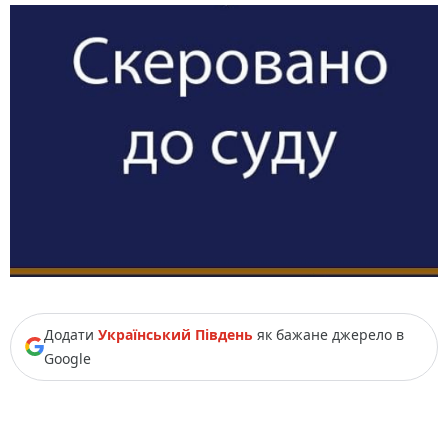
Додати
Український Південь
як бажане джерело в
Google