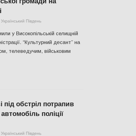
ської громади на
і
Український Південь
Меморіал пам'яті
,
ПОПУЛЯРНЕ
,
Херсон
или у Високопільській селищній
ністрації. “Культурний десант” на
том, телеведучим, військовим
і під обстріл потрапив
автомобіль поліції
Український Південь
slider
,
Херсон