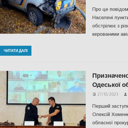
Про це повідом
Населені пункт
обстрілює з різ
керованими ав
ЧИТАТИ ДАЛІ
Призначено
Одеської о
27/10/2023
Перший заступн
Олексій Хоменк
обласної прокур