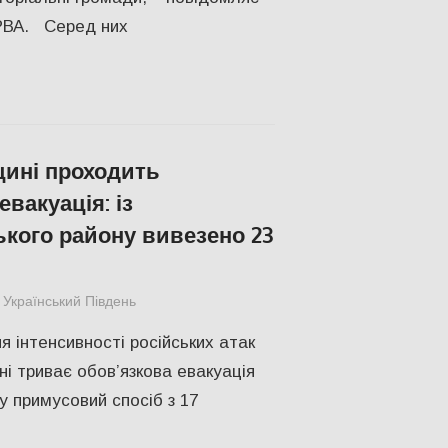
РВА. Серед них
ині проходить
вакуація: із
кого району вивезено 23
Український Південь
ПОПУЛЯРНЕ
,
Херсон
я інтенсивності російських атак
і триває обов’язкова евакуація
у примусовий спосіб з 17