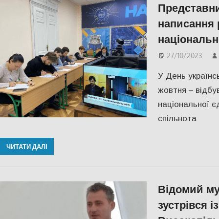
Представн
написання 
національн
27/10/2023
У День українс
жовтня – відбу
національної є
спільнота
ЧИТАТИ ДАЛІ
Відомий му
зустрівся 