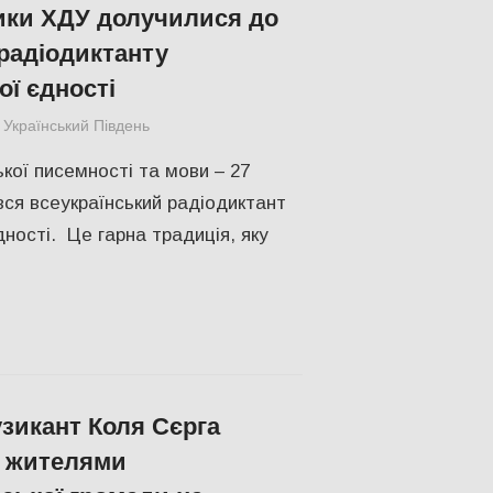
ики ХДУ долучилися до
радіодиктанту
ої єдності
Український Південь
ПОПУЛЯРНЕ
,
Херсон
ької писемності та мови – 27
вся всеукраїнський радіодиктант
дності. Це гарна традиція, яку
зикант Коля Сєрга
із жителями