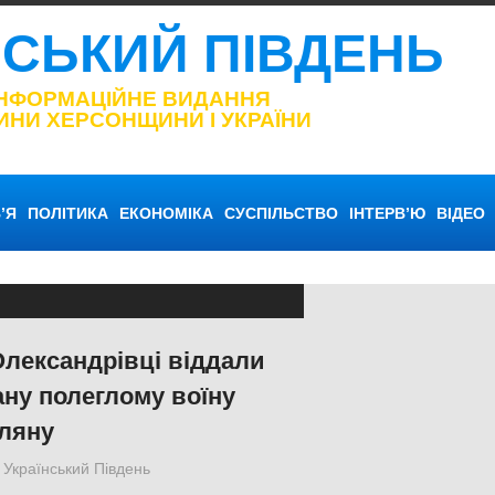
НСЬКИЙ ПІВДЕНЬ
ІНФОРМАЦІЙНЕ ВИДАННЯ
ИНИ ХЕРСОНЩИНИ І УКРАЇНИ
’Я
ПОЛІТИКА
ЕКОНОМІКА
СУСПІЛЬСТВО
ІНТЕРВ’Ю
ВІДЕО
Олександрівці віддали
ну полеглому воїну
ляну
Український Південь
Меморіал пам'яті
,
Херсон