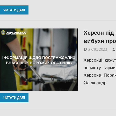
ЧИТАТИ ДАЛІ
Херсон під 
вибухи прол
27/10/2023
Херсонці, кажу
по місту. “арм
Херсона. Поран
Олександр
ЧИТАТИ ДАЛІ