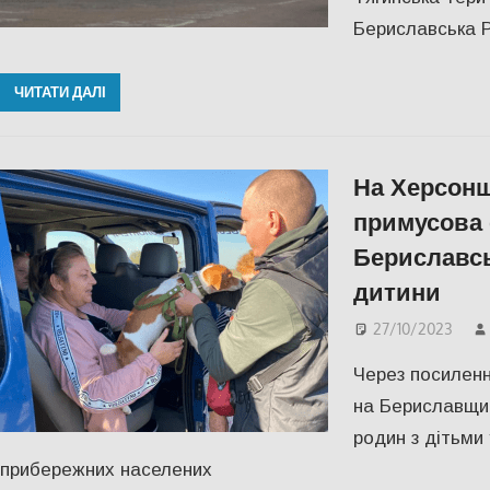
Бериславська 
ЧИТАТИ ДАЛІ
На Херсонщ
примусова е
Бериславсь
дитини
27/10/2023
Через посиленн
на Бериславщин
родин з дітьми 
прибережних населених