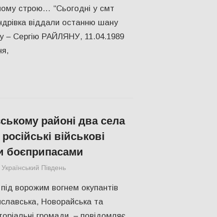
ному строю… “Сьогодні у смт
ндрівка віддали останню шану
у – Сергію РАЙЛЯНУ, 11.04.1989
я,
ському районі два села
російські військові
и боєприпасами
Український Південь
Меморіал пам'яті
,
Херсон
під ворожим вогнем окупантів
славська, Новорайська та
торіальні громади, – повідомляє