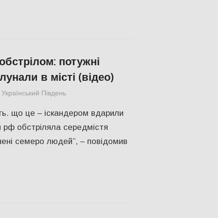
обстрілом: потужні
унали в місті (відео)
Український Південь
ПОПУЛЯРНЕ
,
Херсон
ть. що це – іскандером вдарили
ія рф обстріляла середмістя
ені семеро людей”, – повідомив