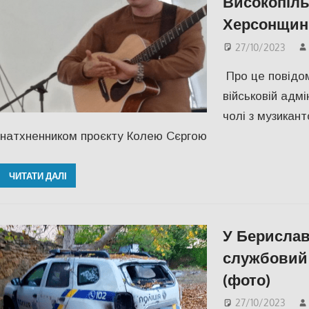
Високопіль
Херсонщин
27/10/2023
Про це повідом
військовій адмі
чолі з музикан
натхненником проєкту Колею Сєргою
ЧИТАТИ ДАЛІ
У Берислав
службовий 
(фото)
27/10/2023