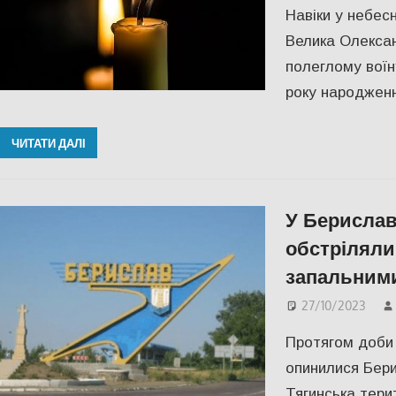
Навіки у небес
Велика Олекса
полеглому воїн
року народженн
ЧИТАТИ ДАЛІ
У Берислав
обстріляли 
запальним
27/10/2023
Протягом доби 
опинилися Бери
Тягинська тери