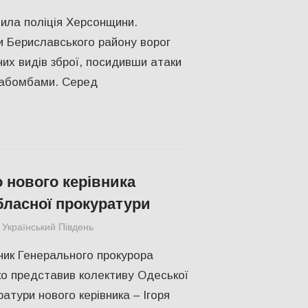
ила поліція Херсонщини.
и Бериславського району ворог
них видів зброї, посидивши атаки
іабомбами. Серед
 нового керівника
бласної прокуратури
Український Південь
Одесса
,
ПОПУЛЯРНЕ
ик Генерального прокурора
о представив колективу Одеської
атури нового керівника – Ігоря