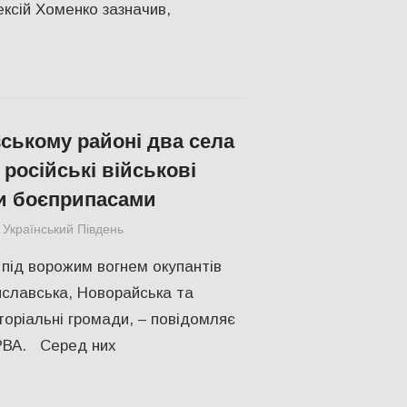
сій Хоменко зазначив,
ському районі два села
російські військові
и боєприпасами
Український Південь
Меморіал пам'яті
,
Херсон
під ворожим вогнем окупантів
славська, Новорайська та
торіальні громади, – повідомляє
РВА. Серед них