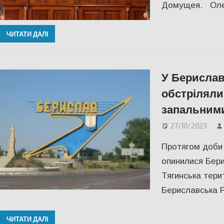
Домущея. Олек
ЧИТАТИ ДАЛІ
У Берислав
обстріляли 
запальним
27/10/2023
Протягом доби 
опинилися Бери
Тягинська тери
Бериславська 
ЧИТАТИ ДАЛІ