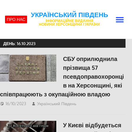
УКРАЇНСЬКИЙ ПІВДЕНЬ
ПРО НАС
ІНФОРМАЦІЙНЕ ВИДАННЯ
НОВИНИ ХЕРСОНЩИНИ І УКРАЇНИ
ДЕНЬ:
16.10.2023
СБУ оприлюднила
прізвища 57
псевдоправохоронці
в на Херсонщині, які
співпрацюють з окупаційною владою
16/10/2023
Український Південь
ПОПУЛЯРНЕ
,
Херсон
У Києві відбудеться