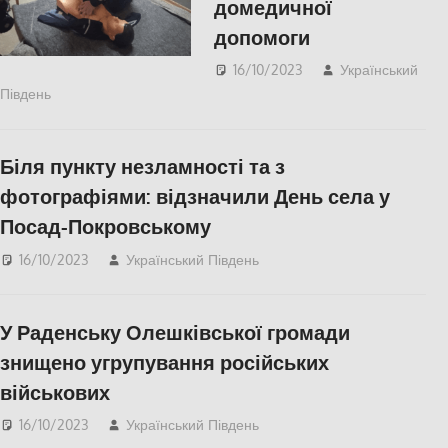
домедичної
допомоги
16/10/2023
Український
Південь
ПОПУЛЯРНЕ
,
Херсон
Біля пункту незламності та з
фотографіями: відзначили День села у
Посад-Покровському
16/10/2023
Український Південь
Херсон
У Раденську Олешківської громади
знищено угрупування російських
військових
16/10/2023
Український Південь
Херсон