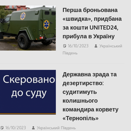
Перша броньована
«швидка», придбана
за кошти UNITED24,
прибула в Україну
16/10/2023
Український
Південь
ЗДОРОВ'Я
,
Херсон
Державна зрада та
дезертирство:
судитимуть
колишнього
командира корвету
«Тернопіль»
16/10/2023
Український Південь
АР Крим
,
Одесса
,