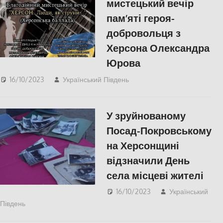
мистецький вечір
пам’яті героя-
добровольця з
Херсона Олександра
Юрова
16/10/2023
Український Південь
slider
,
Київ
,
Фото
,
Херсон
У зруйнованому
Посад-Покровському
на Херсонщині
відзначили День
села місцеві жителі
16/10/2023
Український
Південь
ПОПУЛЯРНЕ
,
Херсон