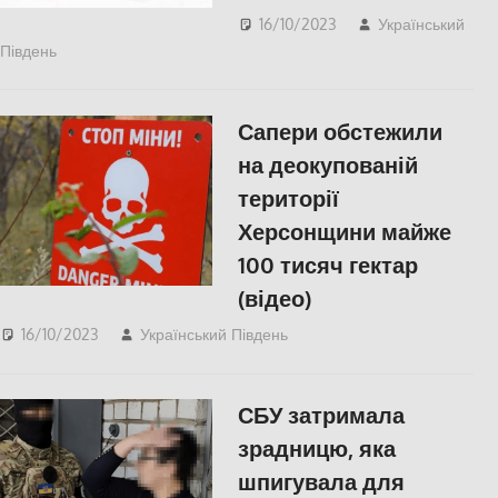
16/10/2023
Український
Південь
Херсон
Сапери обстежили
на деокупованій
території
Херсонщини майже
100 тисяч гектар
(відео)
16/10/2023
Український Південь
СУСПІЛЬСТВО
,
Херсон
СБУ затримала
зрадницю, яка
шпигувала для