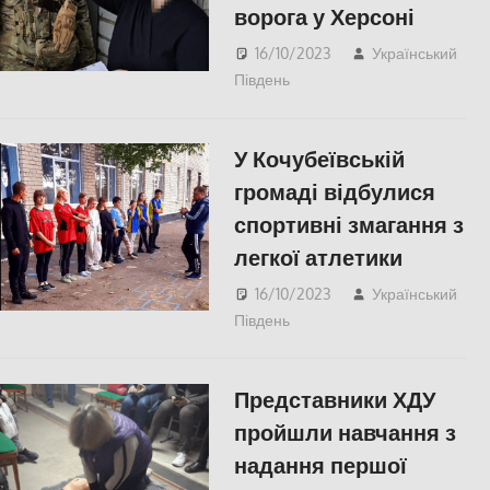
ворога у Херсоні
16/10/2023
Український
Південь
ПОПУЛЯРНЕ
,
Херсон
У Кочубеївській
громаді відбулися
спортивні змагання з
легкої атлетики
16/10/2023
Український
Південь
СПОРТ
,
Херсон
Представники ХДУ
пройшли навчання з
надання першої