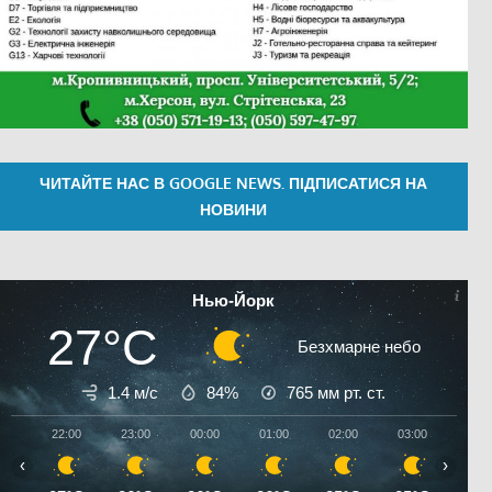
ЧИТАЙТЕ НАС В GOOGLE NEWS. ПІДПИСАТИСЯ НА
НОВИНИ
Нью-Йорк
27°C
Безхмарне небо
1.4 м/с
84%
765
мм рт. ст.
22:00
23:00
00:00
01:00
02:00
03:00
04:0
‹
›