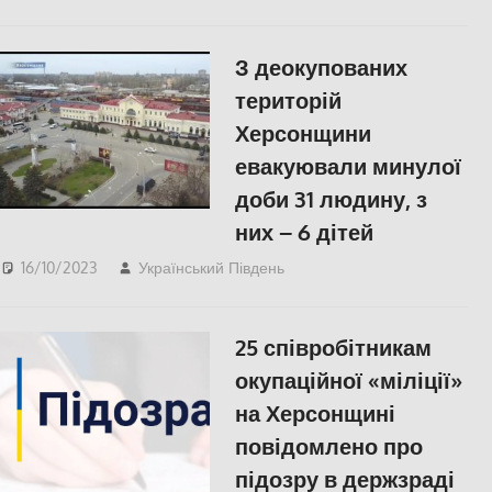
СУСПІЛЬСТВО
З деокупованих
територій
Херсонщини
евакуювали минулої
доби 31 людину, з
них – 6 дітей
16/10/2023
Український Південь
ПОПУЛЯРНЕ
,
Херсон
25 співробітникам
окупаційної «міліції»
на Херсонщині
повідомлено про
підозру в держзраді