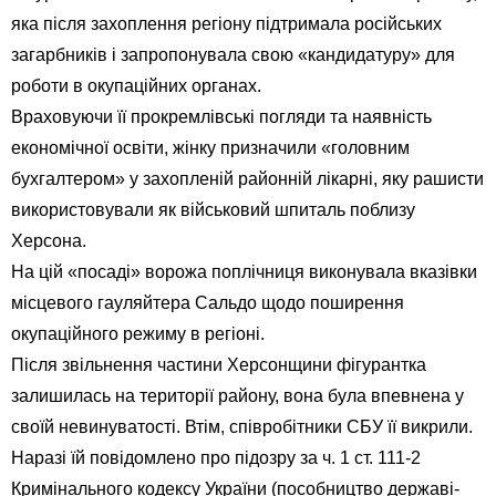
яка після захоплення регіону підтримала російських
загарбників і запропонувала свою «кандидатуру» для
роботи в окупаційних органах.
Враховуючи її прокремлівські погляди та наявність
економічної освіти, жінку призначили «головним
бухгалтером» у захопленій районній лікарні, яку рашисти
використовували як військовий шпиталь поблизу
Херсона.
На цій «посаді» ворожа поплічниця виконувала вказівки
місцевого гауляйтера Сальдо щодо поширення
окупаційного режиму в регіоні.
Після звільнення частини Херсонщини фігурантка
залишилась на території району, вона була впевнена у
своїй невинуватості. Втім, співробітники СБУ її викрили.
Наразі їй повідомлено про підозру за ч. 1 ст. 111-2
Кримінального кодексу України (пособництво державі-