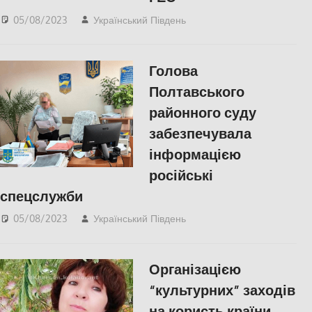
05/08/2023
Український Південь
Актуальні новини
,
Херсон
,
Херсонська
область
Голова
Полтавського
районного суду
забезпечувала
інформацією
російські
спецслужби
05/08/2023
Український Південь
Актуальні новини
,
Запоріжжя
,
Запорожье
,
Правопорушення
Організацією
“культурних” заходів
на користь країни-