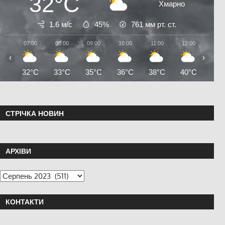
32°C
Хмарно
1.6 м/с
45%
761
мм рт. ст.
07:00
08:00
09:00
10:00
11:00
12:00
13:0
‹
›
32°C
33°C
35°C
36°C
38°C
40°C
41°
СТРІЧКА НОВИН
АРХІВИ
КОНТАКТИ