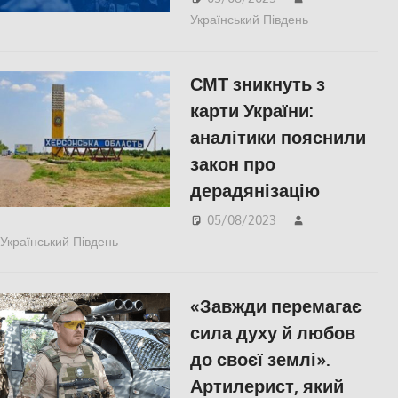
Український Південь
Актуальні
новини
,
Херсон
,
СМТ зникнуть з
Херсонська
область
карти України:
аналітики пояснили
закон про
дерадянізацію
05/08/2023
Український Південь
Херсон
,
Херсонська область
«Завжди перемагає
сила духу й любов
до своєї землі».
Артилерист, який