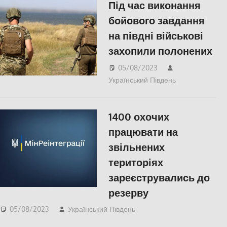
Під час виконання
Херсон
,
Херсонська
бойового завдання
область
на півдні військові
захопили полонених
05/08/2023
Український Південь
Актуальні
новини
1400 охочих
працювати на
звільнених
територіях
зареєструвались до
резерву
05/08/2023
Український Південь
Актуальні новини
,
ЕКОНОМІКА