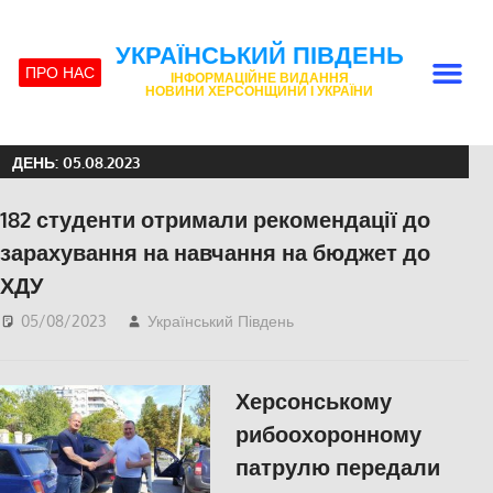
УКРАЇНСЬКИЙ ПІВДЕНЬ
ПРО НАС
ІНФОРМАЦІЙНЕ ВИДАННЯ
НОВИНИ ХЕРСОНЩИНИ І УКРАЇНИ
ДЕНЬ:
05.08.2023
182 студенти отримали рекомендації до
зарахування на навчання на бюджет до
ХДУ
05/08/2023
Український Південь
Освіта Херсонщини
,
Херсон
,
Херсонська
область
Херсонському
рибоохоронному
патрулю передали