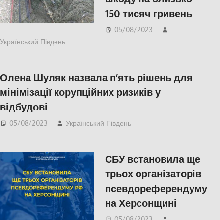
150 тисяч гривень
05/08/2023
Український Південь
Актуальні новини
,
Одесса
Олена Шуляк назвала п’ять рішень для
мінімізації корупційних ризиків у
відбудові
05/08/2023
Український Південь
ПОЛІТИКА
СБУ встановила ще
трьох організаторів
псевдореферендуму
на Херсонщині
05/08/2023