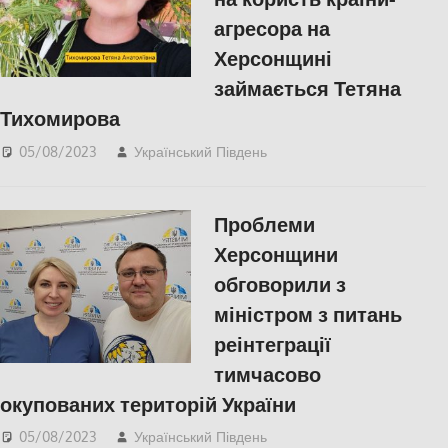
агресора на
Херсонщині
займається Тетяна
Тихомирова
05/08/2023
Український Південь
СУСПІЛЬСТВО
,
Херсон
,
Херсонська
область
Проблеми
Херсонщини
обговорили з
міністром з питань
реінтеграції
тимчасово
окупованих територій України
05/08/2023
Український Південь
Актуальні новини
,