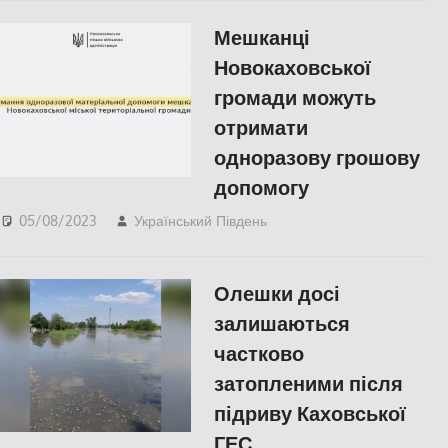
Мешканці
Новокаховської
громади можуть
отримати
одноразову грошову
допомогу
05/08/2023
Український Південь
СУСПІЛЬСТВО
,
Херсон
,
Херсонська
область
Олешки досі
залишаються
частково
затопленими після
підриву Каховської
ГЕС