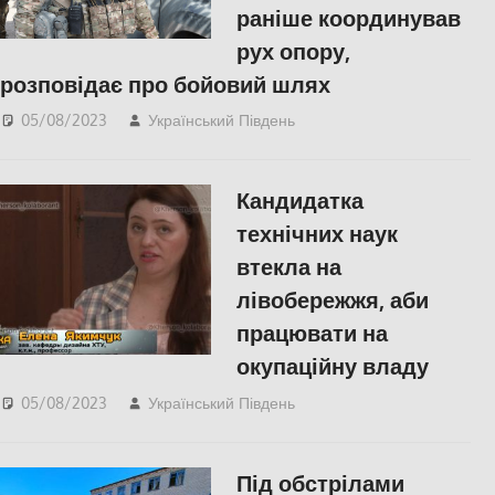
раніше координував
рух опору,
розповідає про бойовий шлях
05/08/2023
Український Південь
slider
,
Актуальні
новини
Кандидатка
технічних наук
втекла на
лівобережжя, аби
працювати на
окупаційну владу
05/08/2023
Український Південь
Освіта Херсонщини
,
ПОПУЛЯРНЕ
,
СУСПІЛЬСТВО
,
Херсон
,
Під обстрілами
Херсонська область