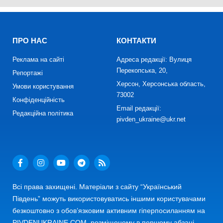
ПРО НАС
КОНТАКТИ
Реклама на сайті
Адреса редакції: Вулиця
Перекопська, 20,
Репортажі
Херсон, Херсонська область,
Умови користування
73002
Конфіденційність
Email редакції:
Редакційна політика
pivden_ukraine@ukr.net
Всі права захищені. Матеріали з сайту “Український
Південь” можуть використовуватись іншими користувачами
безкоштовно з обов’язковим активним гіперпосиланням на
PIVDENUKRAINE.COM, розміщеному в першому абзаці