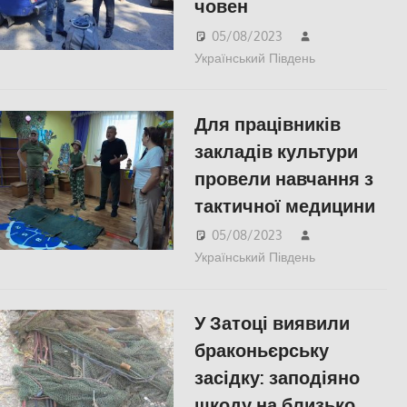
човен
05/08/2023
Український Південь
СУСПІЛЬСТ
Херсон
,
Для працівників
Херсонська
область
закладів культури
провели навчання з
тактичної медицини
05/08/2023
Український Південь
Медицина
Херсонщини
,
Херсон
,
У Затоці виявили
Херсонська
область
браконьєрську
засідку: заподіяно
шкоду на близько