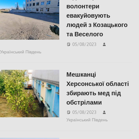
волонтери
евакуйовують
людей з Козацького
та Веселого
05/08/2023
Український Південь
СУСПІЛЬСТВО
,
Херсон
,
Херсонська
область
Мешканці
Херсонської області
збирають мед під
обстрілами
05/08/2023
Український Південь
ПОПУЛЯРНЕ
СУСПІЛЬСТ