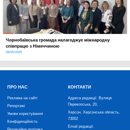
Чорнобаївська громада налагоджує міжнародну
співпрацю з Німеччиною
08/05/2026
ПРО НАС
КОНТАКТИ
Реклама на сайті
Адреса редакції: Вулиця
Перекопська, 20,
Репортажі
Херсон, Херсонська область,
Умови користування
73002
Конфіденційність
Email редакції:
Редакційна політика