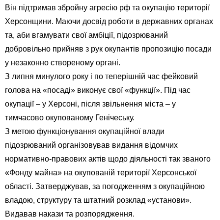
Він підтримав збройну агресію рф та окупацію території
Херсонщини. Маючи досвід роботи в державних органах
та, аби вгамувати свої амбіції, підозрюваний
добровільно прийняв з рук окупантів пропозицію посади
у незаконно створеному органі.
З липня минулого року і по теперішній час фейковий
голова на «посаді» виконує свої «функції». Під час
окупації – у Херсоні, після звільнення міста – у
тимчасово окупованому Генічеську.
З метою функціонування окупаційної влади
підозрюваний організовував видання відомчих
нормативно-правових актів щодо діяльності так званого
«Фонду майна» на окупованій території Херсонської
області. Затверджував, за погодженням з окупаційною
владою, структуру та штатний розклад «установи».
Видавав накази та розпорядження.