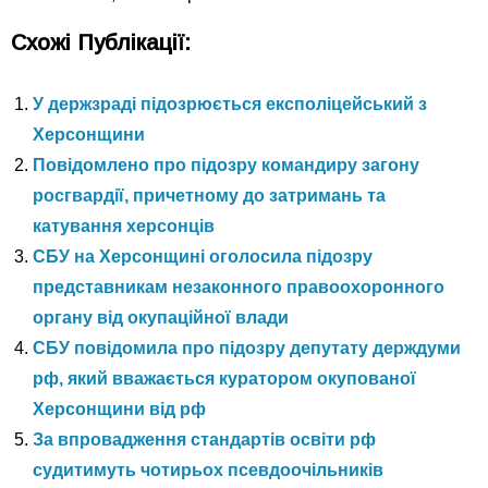
Схожі Публікації:
У держзраді підозрюється експоліцейський з
Херсонщини
Повідомлено про підозру командиру загону
росгвардії, причетному до затримань та
катування херсонців
СБУ на Херсонщині оголосила підозру
представникам незаконного правоохоронного
органу від окупаційної влади
СБУ повідомила про підозру депутату держдуми
рф, який вважається куратором окупованої
Херсонщини від рф
За впровадження стандартів освіти рф
судитимуть чотирьох псевдоочільників