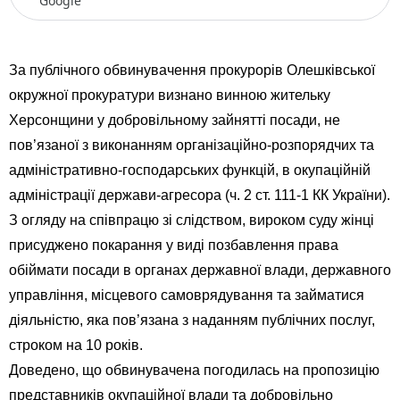
Google
За публічного обвинувачення прокурорів Олешківської
окружної прокуратури визнано винною жительку
Херсонщини у добровільному зайнятті посади, не
пов’язаної з виконанням організаційно-розпорядчих та
адміністративно-господарських функцій, в окупаційній
адміністрації держави-агресора (ч. 2 ст. 111-1 КК України).
З огляду на співпрацю зі слідством, вироком суду жінці
присуджено покарання у виді позбавлення права
обіймати посади в органах державної влади, державного
управління, місцевого самоврядування та займатися
діяльністю, яка пов’язана з наданням публічних послуг,
строком на 10 років.
Доведено, що обвинувачена погодилась на пропозицію
представників окупаційної влади та добровільно