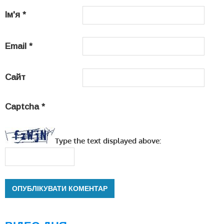
Ім'я
*
Email
*
Сайт
Captcha
*
Type the text displayed above: