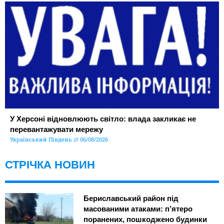
У Херсоні відновлюють світло: влада закликає не
перевантажувати мережу
Український Південь
06/08/2026
СТРІЧКА НОВИН
Бериславський район під
масованими атаками: п’ятеро
поранених, пошкоджено будинки