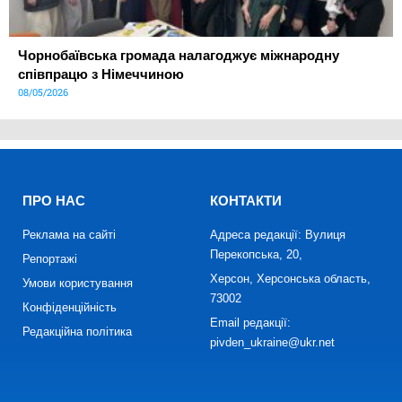
Чорнобаївська громада налагоджує міжнародну
співпрацю з Німеччиною
08/05/2026
ПРО НАС
КОНТАКТИ
Реклама на сайті
Адреса редакції: Вулиця
Перекопська, 20,
Репортажі
Херсон, Херсонська область,
Умови користування
73002
Конфіденційність
Email редакції:
Редакційна політика
pivden_ukraine@ukr.net