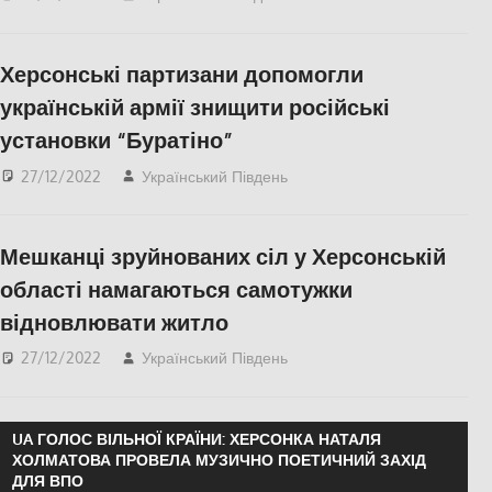
ЕКОНОМІКА
Херсонські партизани допомогли
українській армії знищити російські
установки “Буратіно”
27/12/2022
Український Південь
Актуальні новини
,
ПОПУЛЯРНЕ
,
Херсон
,
Херсонська область
Мешканці зруйнованих сіл у Херсонській
області намагаються самотужки
відновлювати житло
27/12/2022
Український Південь
СУСПІЛЬСТВО
,
Херсон
,
Херсонська
область
UA ГОЛОС ВІЛЬНОЇ КРАЇНИ: ХЕРСОНКА НАТАЛЯ
ХОЛМАТОВА ПРОВЕЛА МУЗИЧНО ПОЕТИЧНИЙ ЗАХІД
ДЛЯ ВПО