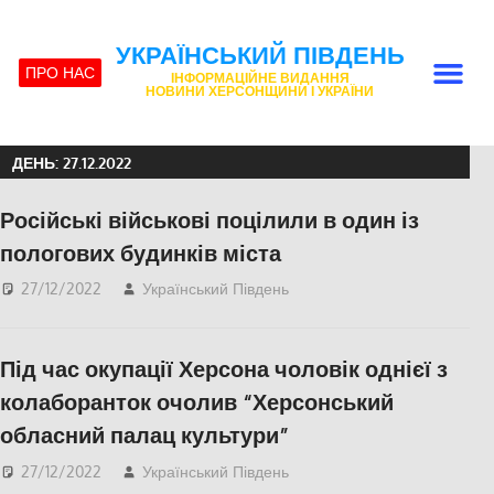
УКРАЇНСЬКИЙ ПІВДЕНЬ
ПРО НАС
ІНФОРМАЦІЙНЕ ВИДАННЯ
НОВИНИ ХЕРСОНЩИНИ І УКРАЇНИ
ДЕНЬ:
27.12.2022
Російські військові поцілили в один із
пологових будинків міста
27/12/2022
Український Південь
Актуальні новини
,
ПОПУЛЯРНЕ
,
Херсон
,
Херсонська область
Під час окупації Херсона чоловік однієї з
колаборанток очолив “Херсонський
обласний палац культури”
27/12/2022
Український Південь
Актуальні новини
,