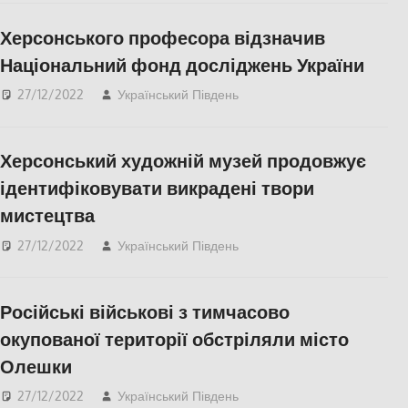
ПОПУЛЯРНЕ
,
Херсон
,
Херсонського професора відзначив
Херсонська область
Національний фонд досліджень України
27/12/2022
Український Південь
Освіта Херсонщини
,
ПОПУЛЯРНЕ
,
Херсон
,
Херсонська область
Херсонський художній музей продовжує
ідентифіковувати викрадені твори
мистецтва
27/12/2022
Український Південь
Актуальні новини
,
КУЛЬТУРА
,
Херсон
,
Херсонська область
Російські військові з тимчасово
окупованої території обстріляли місто
Олешки
27/12/2022
Український Південь
Актуальні новини
,