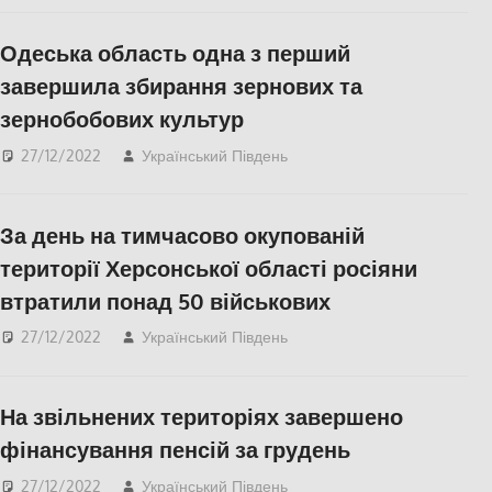
Одеська область одна з перший
завершила збирання зернових та
зернобобових культур
27/12/2022
Український Південь
Актуальні новини
,
ЕКОНОМІКА
,
Одесса
За день на тимчасово окупованій
території Херсонської області росіяни
втратили понад 50 військових
27/12/2022
Український Південь
Актуальні новини
,
Херсон
,
Херсонська
область
На звільнених територіях завершено
фінансування пенсій за грудень
27/12/2022
Український Південь
Актуальні новини
,