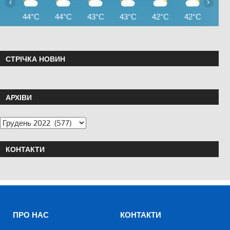
‹
›
44°C
44°C
43°C
43°C
42°C
42°C
40°
СТРІЧКА НОВИН
АРХІВИ
КОНТАКТИ
ПРО НАС
КОНТАКТИ