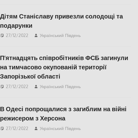
ПОПУЛЯРНЕ
,
Херсон
,
Херсонська область
Дітям Станіславу привезли солодощі та
подарунки
27/12/2022
Український Південь
СУСПІЛЬСТВО
,
Херсон
,
Херсонська
область
П’ятнадцять співробітників ФСБ загинули
на тимчасово окупованій території
Запорізької області
27/12/2022
Український Південь
Актуальні новини
,
Запоріжжя
,
Запорожье
,
ПОПУЛЯРНЕ
В Одесі попрощалися з загиблим на війні
режисером з Херсона
27/12/2022
Український Південь
Актуальні новини
,
Меморіал пам'яті
,