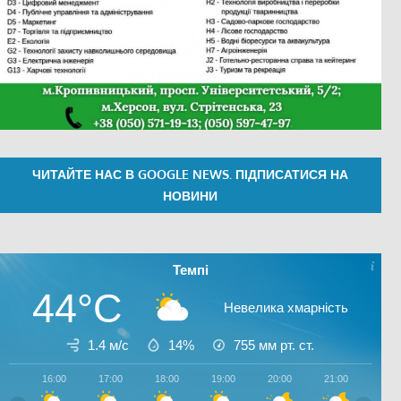
ЧИТАЙТЕ НАС В GOOGLE NEWS. ПІДПИСАТИСЯ НА
НОВИНИ
Темпі
44°C
Невелика хмарність
1.4 м/с
14%
755
мм рт. ст.
16:00
17:00
18:00
19:00
20:00
21:00
22:0