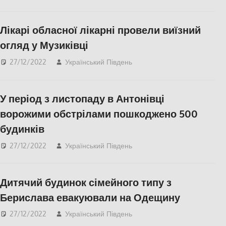
ПОПУЛЯРНЕ
,
Херсон
,
Херсонська область
Лікарі обласної лікарні провели виїзний
огляд у Музиківці
27/12/2022
Український Південь
Медицина
Херсонщини
,
СУСПІЛЬСТВО
,
Херсон
,
У період з листопаду в Антонівці
Херсонська область
ворожими обстрілами пошкоджено 500
будинків
27/12/2022
Український Південь
Актуальні новини
,
Херсон
,
Херсонська
область
Дитячий будинок сімейного типу з
Берислава евакуювали на Одещину
27/12/2022
Український Південь
Одесса
,
СУСПІЛЬСТВО