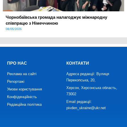
Чорнобаївська громада налагоджує міжнародну
співпрацю з Німеччиною
08/05/2026
ПРО НАС
КОНТАКТИ
Реклама на сайті
Адреса редакції: Вулиця
Перекопська, 20,
Репортажі
Херсон, Херсонська область,
Умови користування
73002
Конфіденційність
Email редакції:
Редакційна політика
pivden_ukraine@ukr.net