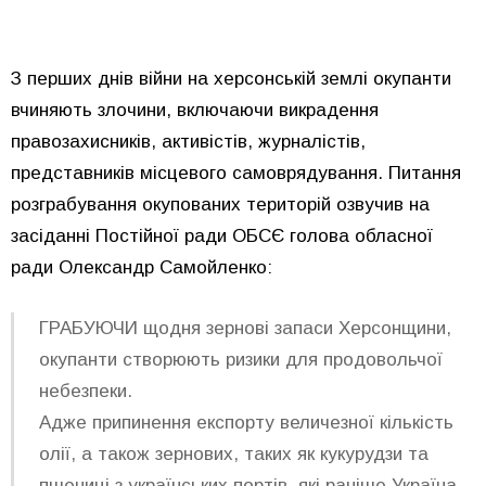
З перших днів війни на херсонській землі окупанти
вчиняють злочини, включаючи викрадення
правозахисників, активістів, журналістів,
представників місцевого самоврядування. Питання
розграбування окупованих територій озвучив на
засіданні Постійної ради ОБСЄ голова обласної
ради Олександр Самойленко:
ГРАБУЮЧИ щодня зернові запаси Херсонщини,
окупанти створюють ризики для продовольчої
небезпеки.
Адже припинення експорту величезної кількість
олії, а також зернових, таких як кукурудзи та
пшениці з українських портів, які раніше Україна