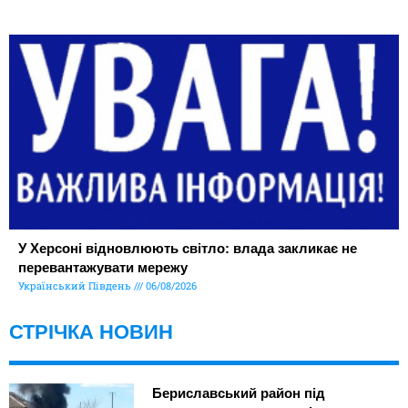
У Херсоні відновлюють світло: влада закликає не
перевантажувати мережу
Український Південь
06/08/2026
СТРІЧКА НОВИН
Бериславський район під