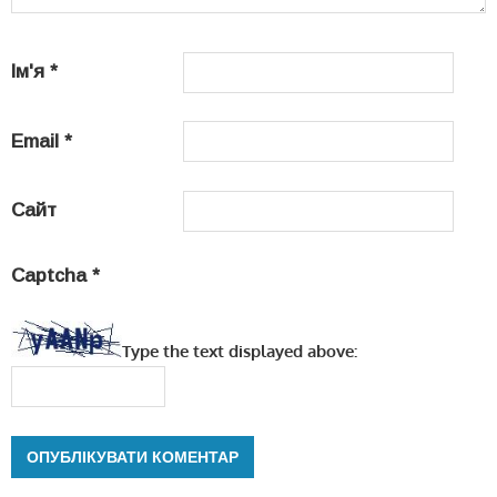
Ім'я
*
Email
*
Сайт
Captcha
*
Type the text displayed above: