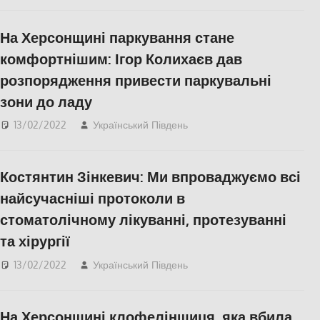
Відео
,
СУСПІЛЬСТВО
,
Херсон
,
Херсонська
На Херсонщині паркування стане
область
комфортнішим: Ігор Колихаєв дав
розпорядження привести паркувальні
зони до ладу
13/02/2022
Український Південь
СУСПІЛЬСТВО
,
Фото
,
Херсон
,
Херсонська
область
Костянтин Зінкевич: Ми впроваджуємо всі
найсучасніші протоколи в
стоматолічному лікуванні, протезуванні
та хірургії
13/02/2022
Український Південь
IНТЕРВ'Ю
,
Медицина
Херсонщини
,
СУСПІЛЬСТВО
,
Фото
,
На Херсонщині клофелінщиця, яка вбила
Херсон
,
Херсонська