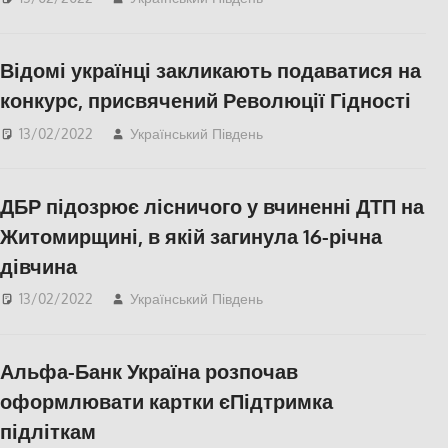
Запоріжжя
,
Правопорушення
,
Відомі українці закликають подаватися на
СУСПІЛЬСТВО
конкурс, присвячений Революції Гідності
13/02/2022
Український Південь
КУЛЬТУРА
,
Освіта
Херсонщини
,
СУСПІЛЬСТВО
,
Фото
,
ДБР підозрює лісничого у вчиненні ДТП на
Херсон
,
Херсонська
область
Житомирщині, в якій загинула 16-річна
дівчина
13/02/2022
Український Південь
Николаев
,
Правопорушення
,
СУСПІЛЬСТВО
Альфа-Банк Україна розпочав
оформлювати картки єПідтримка
підліткам