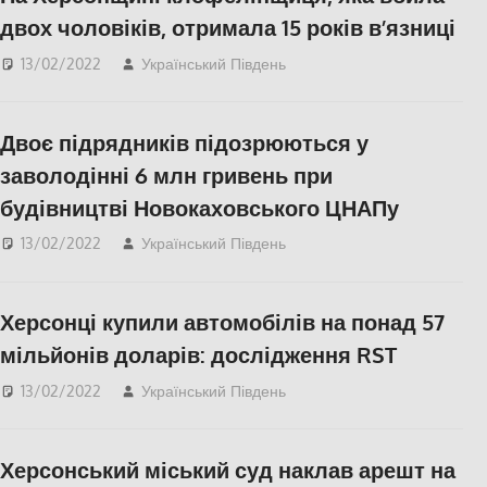
область
двох чоловіків, отримала 15 років в’язниці
13/02/2022
Український Південь
Правопорушення
,
СУСПІЛЬСТВО
,
Херсон
,
Херсонська область
Двоє підрядників підозрюються у
заволодінні 6 млн гривень при
будівництві Новокаховського ЦНАПу
13/02/2022
Український Південь
Правопорушення
,
СУСПІЛЬСТВО
,
Херсонська область
Херсонці купили автомобілів на понад 57
мільйонів доларів: дослідження RST
13/02/2022
Український Південь
СУСПІЛЬСТВО
,
Херсон
,
Херсонська
область
Херсонський міський суд наклав арешт на