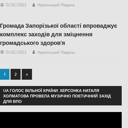
13/02/2022
Український Південь
ЕКОНОМІКА
,
Медицина Херсонщини
,
СУСПІЛЬСТВО
,
Херсон
,
Громада Запорізької області впроваджує
Херсонська область
комплекс заходів для зміцнення
громадського здоров’я
13/02/2022
Український Південь
Актуальні новини
,
Запоріжжя
,
СУСПІЛЬСТВО
1
2
»
UA ГОЛОС ВІЛЬНОЇ КРАЇНИ: ХЕРСОНКА НАТАЛЯ
ХОЛМАТОВА ПРОВЕЛА МУЗИЧНО ПОЕТИЧНИЙ ЗАХІД
ДЛЯ ВПО