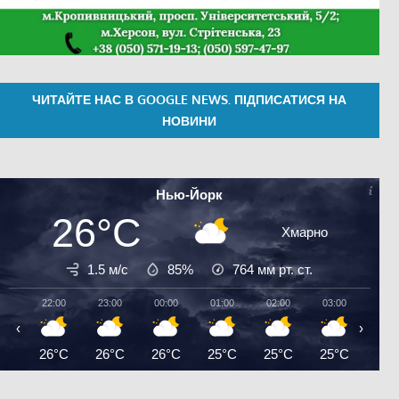
ЧИТАЙТЕ НАС В GOOGLE NEWS. ПІДПИСАТИСЯ НА
НОВИНИ
Нью-Йорк
26°C
Хмарно
1.5 м/с
85%
764
мм рт. ст.
22:00
23:00
00:00
01:00
02:00
03:00
04:0
‹
›
26°C
26°C
26°C
25°C
25°C
25°C
25°