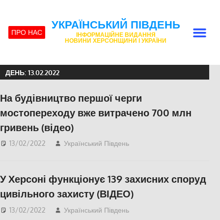
УКРАЇНСЬКИЙ ПІВДЕНЬ
ПРО НАС
ІНФОРМАЦІЙНЕ ВИДАННЯ
НОВИНИ ХЕРСОНЩИНИ І УКРАЇНИ
ДЕНЬ:
13.02.2022
На будівництво першої черги
мостопереходу вже витрачено 700 млн
гривень (відео)
13/02/2022
Український Південь
Актуальні новини
,
Відео
,
ЕКОНОМІКА
,
СУСПІЛЬСТВО
,
Херсон
,
У Херсоні функціонує 139 захисних споруд
Херсонська область
цивільного захисту (ВІДЕО)
13/02/2022
Український Південь
Актуальні новини
,