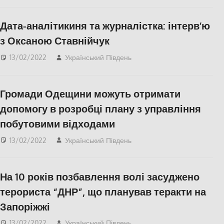
ПОЛІТИКА
,
СУСПІЛЬСТВО
,
Херсон
,
Дата-аналітикиня та журналістка: інтерв’ю
Херсонська область
з Оксаною Ставнійчук
13/02/2022
Український Південь
IНТЕРВ'Ю
,
Актуальні
новини
,
КУЛЬТУРА
,
СУСПІЛЬСТВО
,
Херсон
,
Громади Одещини можуть отримати
Херсонська область
допомогу в розробці плану з управління
побутовими відходами
13/02/2022
Український Південь
Одесса
,
СУСПІЛЬСТВО
,
Херсонська область
На 10 років позбавлення волі засуджено
терориста “ДНР”, що планував теракти на
Запоріжжі
13/02/2022
Український Південь
Актуальні новини
,