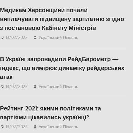
СУСПІЛЬСТВО
,
Херсон
,
Медикам Херсонщини почали
Херсонська область
виплачувати підвищену зарплатню згідно
з постановою Кабінету Міністрів
13/02/2022
Український Південь
ЕКОНОМІКА
,
Медицина Херсонщини
,
СУСПІЛЬСТВО
,
Херсон
,
В Україні запровадили РейдБарометр —
Херсонська область
індекс, що вимірює динаміку рейдерських
атак
13/02/2022
Український Південь
ЕКОНОМІКА
,
Правопорушення
,
СУСПІЛЬСТВО
,
Херсон
,
Рейтинг-2021: якими політиками та
Херсонська область
партіями цікавились українці?
13/02/2022
Український Південь
Актуальні новини
,