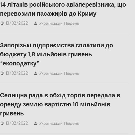
14 літаків російського авіаперевізника, що
перевозили пасажирів до Криму
13/02/2022
Український Південь
Актуальні новини
,
АР
Крим
,
СУСПІЛЬСТВО
Запорізькі підприємства сплатили до
бюджету 1,8 мільйонів гривень
“екоподатку”
13/02/2022
Український Південь
Актуальні новини
,
ЕКОНОМІКА
,
Запоріжжя
,
СУСПІЛЬСТВО
Селищна рада в обхід торгів передала в
оренду землю вартістю 10 мільйонів
гривень
13/02/2022
Український Південь
ЕКОНОМІКА
,
Правопорушення
,