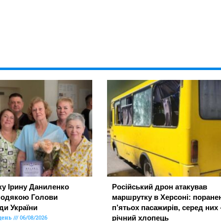
ку Ірину Даниленко
Російський дрон атакував
подякою Голови
маршрутку в Херсоні: поране
ди України
п’ятьох пасажирів, серед них 
день
06/08/2026
річний хлопець