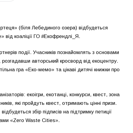
ортеця» (біля Лебединого озера) відбудеться
 від коаліції ГО #Екофрендлі_Я.
артнерів події. Учасників познайомлять з основами
, розгадавши авторський кросворд від екоцентру.
ільна гра «Еко-мемо» та цікаві дитячі книжки про
ізаторів: екоігри, екотанці, конкурси, квест, зона
ників, які пройдуть квест, отримають цінні призи.
 відбудеться збір підписів на підтримку петиції
ми «Zero Waste Cities».