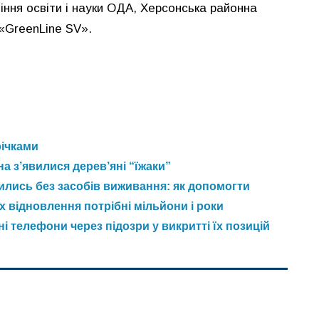
іння освіти і науки ОДА, Херсонська районна
«GreenLine SV».
річками
на з’явилися дерев’яні “їжаки”
шились без засобів виживання: як допомогти
їх відновлення потрібні мільйони і роки
і телефони через підозри у викритті їх позицій