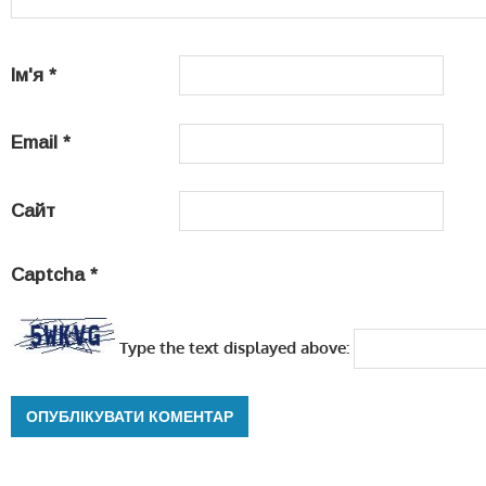
Ім'я
*
Email
*
Сайт
Captcha
*
Type the text displayed above: