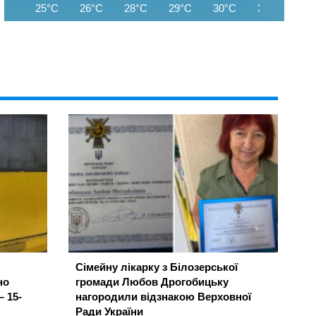
25°C
26°C
28°C
29°C
30°C
31°C
29
Сімейну лікарку з Білозерської
но
громади Любов Дрогобицьку
– 15-
нагородили відзнакою Верховної
Ради України