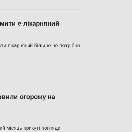
мити е-лікарняний
Херсон
ти лікарняний більше не потрібно
овили огорожу на
ий місяць прикуті погляди