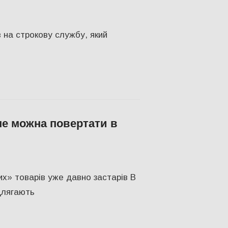
 на строкову службу, який
 не можна повертати в
ТВО
,
Херсон
х» товарів уже давно застарів В
ідлягають