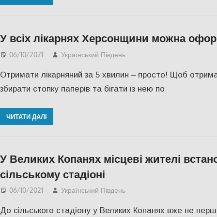
У всіх лікарнях Херсонщини можна офор
06/10/2021
Український Південь
Відео
,
СУСПІЛЬСТВО
,
Отримати лікарняний за 5 хвилин – просто! Щоб отрима
збирати стопку паперів та бігати із нею по
ЧИТАТИ ДАЛІ
У Великих Копанях місцеві жителі встан
сільському стадіоні
06/10/2021
Український Південь
СУСПІЛЬСТВО
,
Херсон
До сільського стадіону у Великих Копанях вже не перш