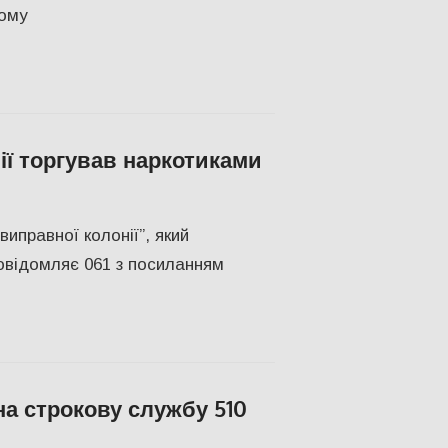
тому
нії торгував наркотиками
ТВО
иправної колонії”, який
овідомляє 061 з посиланням
а строкову службу 510