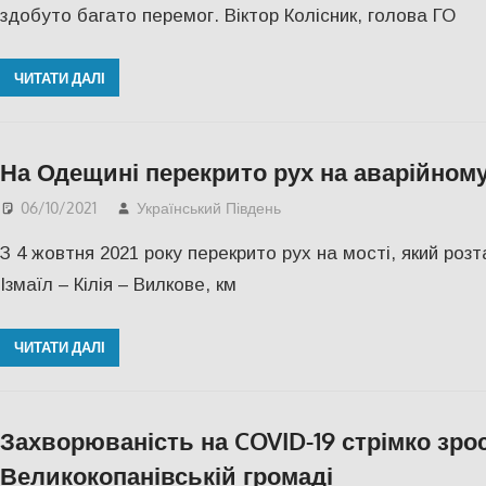
здобуто багато перемог. Віктор Колісник, голова ГО
ЧИТАТИ ДАЛІ
На Одещині перекрито рух на аварійному
06/10/2021
Український Південь
Одесса
,
СУСПІЛЬСТВО
З 4 жовтня 2021 року перекрито рух на мості, який роз
Ізмаїл – Кілія – Вилкове, км
ЧИТАТИ ДАЛІ
Захворюваність на COVID-19 стрімко зрос
Великокопанівській громаді