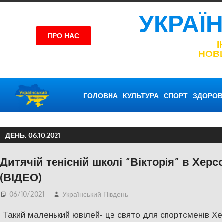
УКРАЇ
ПРО НАС
НОВ
ГОЛОВНА
КУЛЬТУРА
СПОРТ
ЗДОРОВ
ДЕНЬ:
06.10.2021
Дитячій тенісній школі “Вікторія” в Херс
(ВІДЕО)
06/10/2021
Український Південь
Актуальні новини
,
Відео
Такий маленький ювілей- це свято для спортсменів Хе