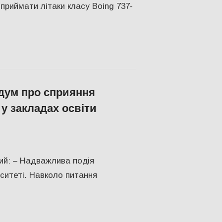
приймати літаки класу Boing 737-
дум про сприяння
у закладах освіти
ть у Соцмережах
,
СУСПІЛЬСТВО
,
Фото
,
Херсон
ий: – Надважлива подія
ситеті. Навколо питання