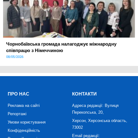
Чорнобаївська громада налагоджує міжнародну
співпрацю з Німеччиною
08/05/2026
ПРО НАС
КОНТАКТИ
Реклама на сайті
Адреса редакції: Вулиця
Перекопська, 20,
Репортажі
Херсон, Херсонська область,
Умови користування
73002
Конфіденційність
Email редакції: