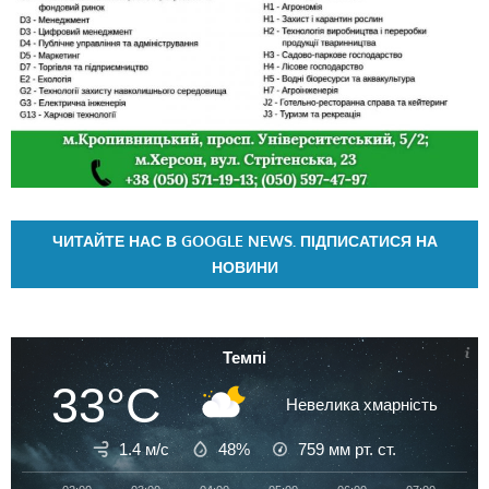
ЧИТАЙТЕ НАС В GOOGLE NEWS. ПІДПИСАТИСЯ НА
НОВИНИ
Темпі
33°C
Невелика хмарність
1.4 м/с
48%
759
мм рт. ст.