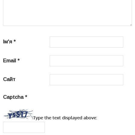
Ім'я
*
Email
*
Сайт
Captcha
*
Type the text displayed above: