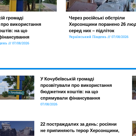
ій громаді
Через російські обстріли
 про використання
Херсонщини поранено 26 люд
штів: на що
серед них – підліток
фінансування
Український Південь
07/08/2026
день
07/08/2026
У Кочубеївській громаді
прозвітували про використання
бюджетних коштів: на що
спрямували фінансування
07/08/2026
22 постраждалих за день: росіяни
не припиняють терор Херсонщини,