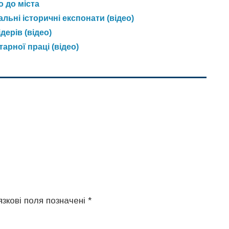
 до міста
льні історичні експонати (відео)
ерів (відео)
арної праці (відео)
язкові поля позначені
*