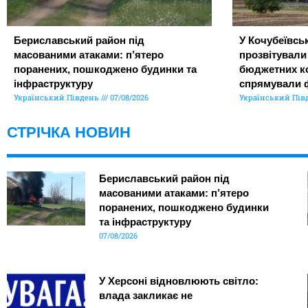
Бериславський район під
У Кочубеївськ
масованими атаками: п’ятеро
прозвітували
поранених, пошкоджено будинки та
бюджетних ко
інфраструктуру
спрямували 
Український Південь
07/08/2026
Український Пів
СТРІЧКА НОВИН
Бериславський район під
масованими атаками: п’ятеро
поранених, пошкоджено будинки
та інфраструктуру
07/08/2026
У Херсоні відновлюють світло:
влада закликає не