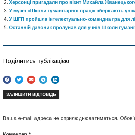
Херсонці пригадали про візит Михайла Жванецького
У музеї «Школи гуманітарної праці» зберігають уніка
У ШГП пройшла інтелектуально-командна гра для лід
Останній дзвоник пролунав для учнів Школи гуманіт
Поділитись публікацією
ЗАЛИШИТИ ВІДПОВІДЬ
Ваша e-mail адреса не оприлюднюватиметься.
Обов’
Коментар
*