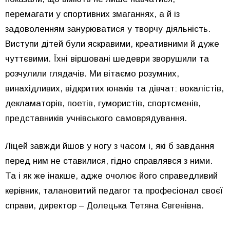
перемагати у спортивних змаганнях, а й із
задоволенням занурюватися у творчу діяльність.
Виступи дітей були яскравими, креативними й дуже
чуттєвими. Їхні віршовані шедеври зворушили та
розчулили глядачів. Ми вітаємо розумних,
винахідливих, відкритих юнаків та дівчат: вокалістів,
декламаторів, поетів, гумористів, спортсменів,
представників учнівського самоврядування.
Ліцей завжди йшов у ногу з часом і, які б завдання
перед ним не ставилися, гідно справлявся з ними.
Та і як же інакше, адже очолює його справедливий
керівник, талановитий педагог та професіонал своєї
справи, директор – Долецька Тетяна Євгенівна.