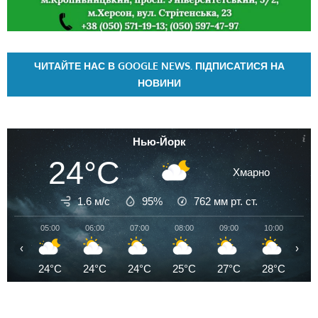
ЧИТАЙТЕ НАС В GOOGLE NEWS. ПІДПИСАТИСЯ НА
НОВИНИ
Нью-Йорк
24°C
Хмарно
1.6 м/с
95%
762
мм рт. ст.
05:00
06:00
07:00
08:00
09:00
10:00
11
‹
›
24°C
24°C
24°C
25°C
27°C
28°C
2