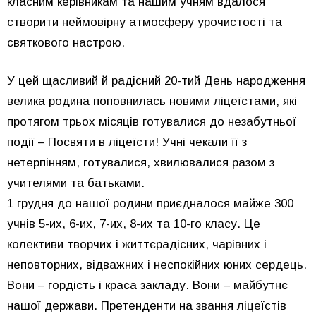
класним керівникам та нашим учням вдалося
створити неймовірну атмосферу урочистості та
святкового настрою.
У цей щасливий й радісний 20-тий День народження
велика родина поповнилась новими ліцеїстами, які
протягом трьох місяців готувалися до незабутньої
події – Посвяти в ліцеїсти! Учні чекали її з
нетерпінням, готувалися, хвилювалися разом з
учителями та батьками.
1 грудня до нашої родини приєдналося майже 300
учнів 5-их, 6-их, 7-их, 8-их та 10-го класу. Це
колективи творчих і життєрадісних, чарівних і
неповторних, відважних і неспокійних юних сердець.
Вони – гордість і краса закладу. Вони – майбутнє
нашої держави. Претенденти на звання ліцеїстів