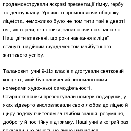
продемонстрували яскраві презентації гімну, гербу
та девізу класу. Урочисто промовляючи обіцянку
ліцеїста, неможливо було не помітити такі відверті
очі, які горіли, як вогники, запалюючи всіх навколо.
Наші діти впевнені, що роки навчання в ліцеї
стануть надійним фундаментом майбутнього
життєвого успіху.
Талановиті учні 9-11х класів підготували святковий
концерт, який був насичений різноманітними
номерами художньої самодіяльності.
Старшокласники презентували номери-подарунки, у
яких відверто висловлювали свою любов до ліцею й
щиру подяку вчителям за глибокі знання, розуміння,
доброту й постійну підтримку. Наші учні в котрий раз
показали, що вміють не лише навчатися,