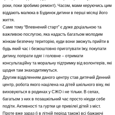
роки, поки зробимо ремонт). Часом, мами керуючись цим
віддають малюка в Будинок дитини в перші місяці його
життя.
Саме тому “Впевнений старт” є дуже доціальною та
важливою послугою, яка надасть багатьом молодим
жінкам безпечну територію, куди вони зможуть прийти в
будь який час і безкоштовно приготувати їжу, покупати
дитину, попрати одяг і головне – отримати
консультаційну та моральну підтримку від волонтерів, які
щодня там знаходитимуться.
Другим відділенням даного центру став дитячий Денний
центр, робота якого націлена на дітей шкільного віку, які
виховуються в родинах у СЖО і не тільки. В селах,
багатьом з них в позашкільний час просто нікуди себе
подіти. Активності та гуртки це привілеї дітей з міст.
Проте вже зараз (і в літній період також) всі бажаючі