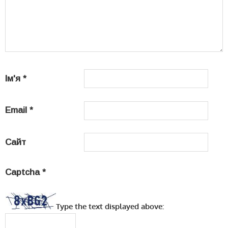
Ім'я
*
Email
*
Сайт
Captcha
*
Type the text displayed above: