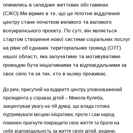
опинились в складних життєвих обставинах
(СЖО).Ми віримо в те, що це пілотне відділення
центру стане початком великого та вагомого
всеукраїнського проекту. По суті, він являється
стартом створення нової системи соціальних послуг
на рівні об’єднаних територіальних громад (ОТГ)
нашої області, яка залучатиме та мотивуватиме
громадян бути ініціативними та відповідальними за
своє село та за тих, хто в ньому проживає.
До речі, присутній на відкритті центру уповноважений
президента у справах дітей – Микола Кулеба,
закцентував увагу на тій думці, що влада готова
підтримувати місцеві ініціативи, проте і сам народ
повинен прагнути покращити своє життя та брати на
себе відповідальність за життя своїх дітей, родини,