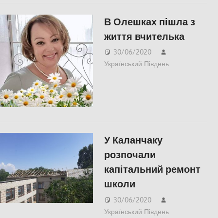
СУСПІЛЬСТ
В Олешках пішла з
Херсон
,
Херсонська
життя вчителька
область
30/06/2020
Український Південь
Актуальні
новини
,
СУСПІЛЬСТ
Херсон
,
Херсонська
область
У Каланчаку
розпочали
капітальний ремонт
школи
30/06/2020
Український Південь
Актуальні