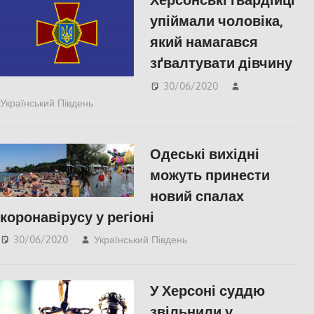
упіймали чоловіка,
який намагався
зґвалтувати дівчину
30/06/2020
Український Південь
Актуальні новини
,
СУСПІЛЬСТВО
,
Херсон
,
Херсонська область
Одеські вихідні
можуть принести
новий спалах
коронавірусу у регіоні
30/06/2020
Український Південь
Актуальні новини
,
Одесса
,
СУСПІЛЬСТВО
У Херсоні суддю
звільнили у