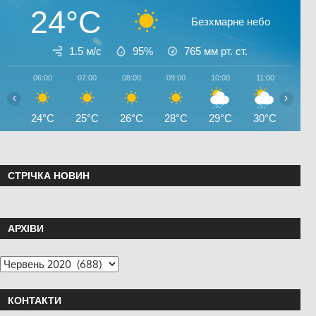
24°C
Безхмарне небо
1.5 м/с
95%
765
мм рт. ст.
06:00
07:00
08:00
09:00
10:00
11:00
12:0
‹
›
24°C
25°C
26°C
28°C
29°C
30°C
31°
СТРІЧКА НОВИН
АРХІВИ
КОНТАКТИ