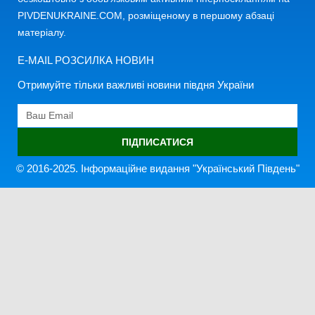
PIVDENUKRAINE.COM, розміщеному в першому абзаці
матеріалу.
E-MAIL РОЗСИЛКА НОВИН
Отримуйте тільки важливі новини півдня України
ПІДПИСАТИСЯ
© 2016-2025. Інформаційне видання "Український Південь"