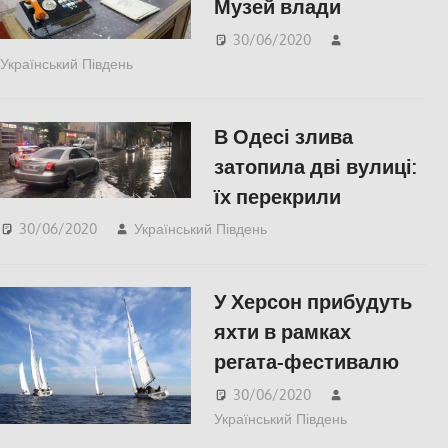
Музей влади
30/06/2020
Український Південь
Актуальні новини
,
СУСПІЛЬСТВО
,
Херсон
,
Херсонська область
В Одесі злива
затопила дві вулиці:
їх перекрили
30/06/2020
Український Південь
Актуальні новини
,
Одесса
,
СУСПІЛЬСТВО
У Херсон прибудуть
яхти в рамках
регата-фестивалю
30/06/2020
Український Південь
Актуальні
новини
,