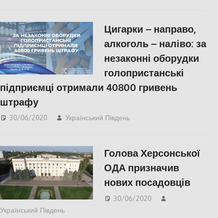
новини
,
СУСПІЛЬСТ
Цигарки – направо,
Херсон
,
Херсонська
алкоголь – наліво: за
область
незаконні оборудки
голопристанські
підприємці отримали 40800 гривень
штрафу
30/06/2020
Український Південь
СУСПІЛЬСТВО
,
Херсонська область
Голова Херсонської
ОДА призначив
нових посадовців
30/06/2020
Український Південь
Актуальні новини
,
ПОЛІТИКА
,