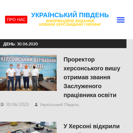
УКРАЇНСЬКИЙ ПІВДЕНЬ
ПРО НАС
ІНФОРМАЦІЙНЕ ВИДАННЯ
НОВИНИ ХЕРСОНЩИНИ І УКРАЇНИ
ДЕНЬ:
30.06.2020
Проректор
херсонського вишу
отримав звання
Заслуженого
працівника освіти
30/06/2020
Український Південь
Актуальні новини
,
СУСПІЛЬСТВО
,
Херсон
,
Херсонська область
У Херсоні відкрили