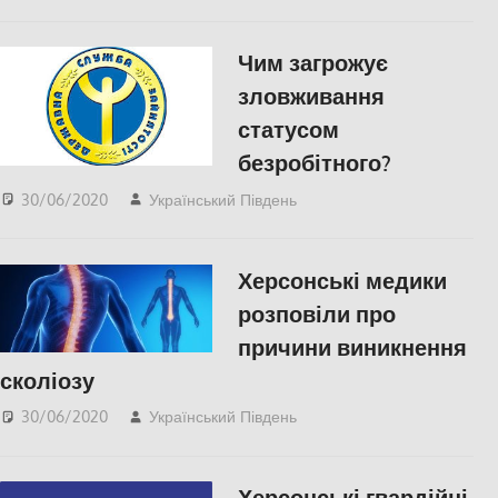
СУСПІЛЬСТВО
,
Херсон
,
Херсонська область
Чим загрожує
зловживання
статусом
безробітного?
30/06/2020
Український Південь
Запорожье
,
СУСПІЛЬСТВО
Херсонські медики
розповіли про
причини виникнення
сколіозу
30/06/2020
Український Південь
Без рубрики
Херсонські гвардійці