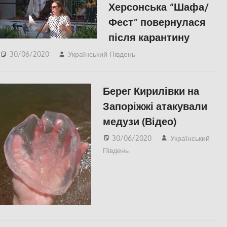
Херсонська “Шафа/
Фест” повернулася
після карантину
30/06/2020
Український Південь
Відео
,
КУЛЬТУРА
,
СУСПІЛЬСТВО
,
Херсон
Берег Кирилівки на
Запоріжжі атакували
медузи (Відео)
30/06/2020
Український
Південь
Відео
,
Запорожье
,
СУСПІЛЬСТВО