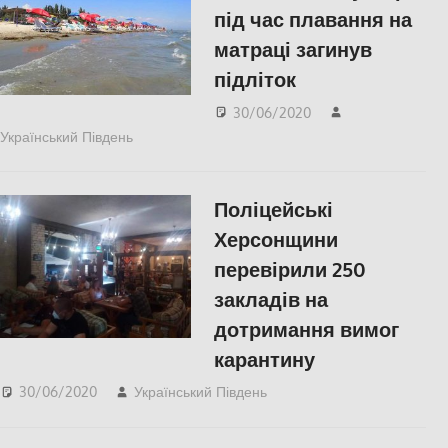
під час плавання на
матраці загинув
підліток
30/06/2020
Український Південь
Актуальні новини
,
Меморіал пам'яті
,
СУСПІЛЬСТВО
,
Херсон
,
Херсонська область
Поліцейські
Херсонщини
перевірили 250
закладів на
дотримання вимог
карантину
30/06/2020
Український Південь
Актуальні новини
,
СУСПІЛЬСТВО
,
Херсон
,
Херсонська область