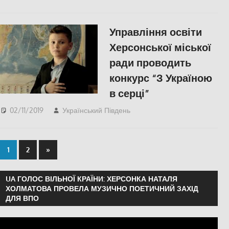
Одесса
,
СУСПІЛЬСТВО
Управління освіти
Херсонської міської
ради проводить
конкурс “З Україною
в серці”
02/11/2019
Український Південь
Актуальні новини
,
КУЛЬТУРА
,
СУСПІЛЬСТВО
,
Херсон
,
Херсонська
область
1
2
»
UA ГОЛОС ВІЛЬНОЇ КРАЇНИ: ХЕРСОНКА НАТАЛЯ
ХОЛМАТОВА ПРОВЕЛА МУЗИЧНО ПОЕТИЧНИЙ ЗАХІД
ДЛЯ ВПО