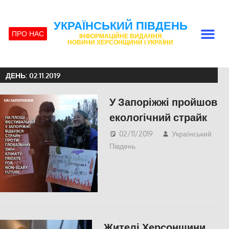
УКРАЇНСЬКИЙ ПІВДЕНЬ
ПРО НАС
ІНФОРМАЦІЙНЕ ВИДАННЯ
НОВИНИ ХЕРСОНЩИНИ І УКРАЇНИ
ДЕНЬ:
02.11.2019
У Запоріжжі пройшов
екологічний страйк
02/11/2019
Український
Південь
Актуальні новини
,
Запорожье
,
СУСПІЛЬСТВО
Жителі Херсонщини