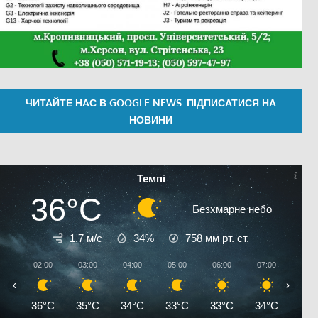
ЧИТАЙТЕ НАС В GOOGLE NEWS. ПІДПИСАТИСЯ НА
НОВИНИ
Темпі
36°C
Безхмарне небо
1.7 м/с
34%
758
мм рт. ст.
02:00
03:00
04:00
05:00
06:00
07:00
08:0
‹
›
36°C
35°C
34°C
33°C
33°C
34°C
35°