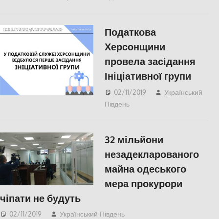
СУСПІЛЬСТВО
Податкова
Херсонщини
провела засідання
Ініціативної групи
02/11/2019
Український
Південь
Актуальні новини
,
ЕКОНОМІКА
,
СУСПІЛЬСТВО
,
Херсон
,
32 мільйони
Херсонська область
незадекларованого
майна одеського
мера прокурори
чіпати не будуть
02/11/2019
Український Південь
Актуальні новини
,