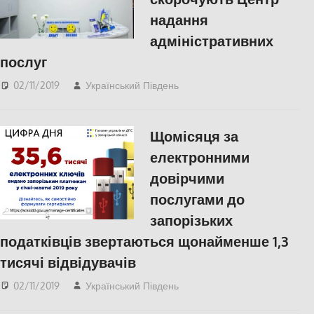
надання
адміністративних
послуг
02/11/2019
Український Південь
Актуальні новини
,
СУСПІЛЬСТВО
,
Херсон
,
Херсонська область
Щомісяця за
електронними
довірчими
послугами до
запорізьких
податківців звертаються щонайменше 1,3
тисячі відвідувачів
02/11/2019
Український Південь
Актуальні новини
,
ЕКОНОМІКА
,
Запорожье
,