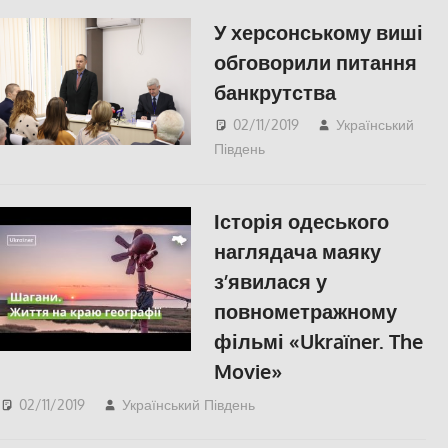
СУСПІЛЬСТВО
У херсонському виші
обговорили питання
банкрутства
02/11/2019
Український
Південь
Актуальні новини
,
СУСПІЛЬСТВО
,
Херсон
,
Херсонська область
Історія одеського
наглядача маяку
з’явилася у
повнометражному
фільмі «Ukraïner. The
Movie»
02/11/2019
Український Південь
Актуальні новини
,
КУЛЬТУРА
,
Одесса
,