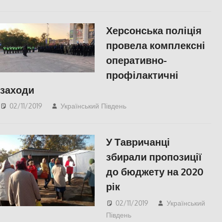
СУСПІЛЬСТВО
,
Херсон
,
Херсонська область
Херсонська поліція
провела комплексні
оперативно-
профілактичні
заходи
02/11/2019
Український Південь
Актуальні новини
,
СУСПІЛЬСТВО
,
Херсон
,
Херсонська область
У Тавричанці
збирали пропозиції
до бюджету на 2020
рік
02/11/2019
Український
Південь
Актуальні новини
,