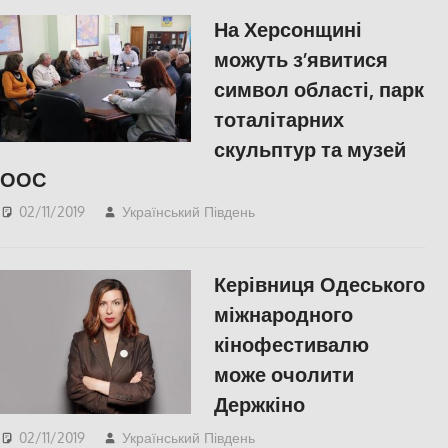
СУСПІЛЬСТВО
На Херсонщині
можуть з’явитися
символ області, парк
тоталітарних
скульптур та музей
ООС
02/11/2019
Український Південь
Актуальні новини
,
КУЛЬТУРА
,
СУСПІЛЬСТВО
,
Херсон
,
Херсонська
Керівниця Одеського
область
міжнародного
кінофестивалю
може очолити
Держкіно
02/11/2019
Український Південь
Актуальні новини
,