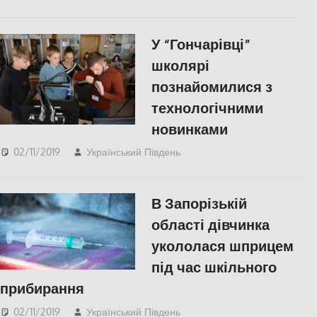
КУЛЬТУРА
,
Одесса
,
СУСПІЛЬСТВО
У “Гончарівці”
школярі
познайомилися з
технологічними
новинками
02/11/2019
Український Південь
Актуальні новини
,
КУЛЬТУРА
,
СУСПІЛЬСТВО
,
Херсон
,
Херсонська
В Запорізькій
область
області дівчинка
укололася шприцем
під час шкільного
прибирання
02/11/2019
Український Південь
Запорожье
,