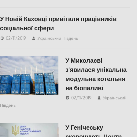
ПОЛІТИКА
,
СУСПІЛЬСТВО
,
Херсон
,
У Новій Каховці привітали працівників
Херсонська область
соціальної сфери
02/11/2019
Український Південь
Актуальні новини
,
СУСПІЛЬСТВО
,
Херсон
,
Херсонська область
У Миколаєві
з’явилася унікальна
модульна котельня
на біопаливі
02/11/2019
Український
Південь
Актуальні новини
,
Николаев
,
СУСПІЛЬСТВО
У Генічеську
скорочують Центр