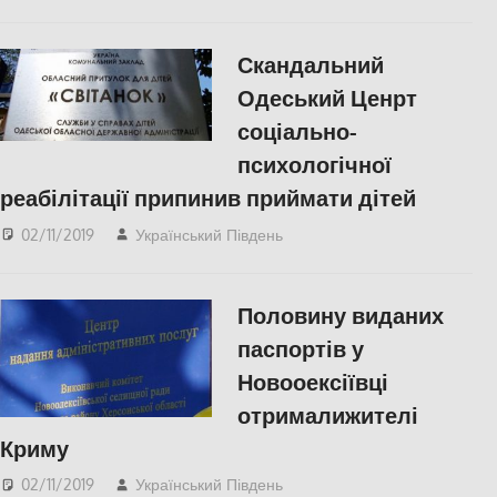
СУСПІЛЬСТВО
,
Херсон
,
Херсонська область
Скандальний
Одеський Ценрт
соціально-
психологічної
реабілітації припинив приймати дітей
02/11/2019
Український Південь
Актуальні новини
,
Одесса
,
СУСПІЛЬСТВО
Половину виданих
паспортів у
Новооексіївці
отрималижителі
Криму
02/11/2019
Український Південь
Актуальні новини
,