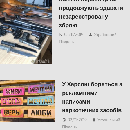
продовжують здавати
незареєстровану
зброю
02/11/2019
Український
Південь
Актуальні новини
,
СУСПІЛЬСТВО
,
Херсон
,
Херсонська область
У Херсоні боряться з
рекламними
написами
наркотичних засобів
02/11/2019
Український
Південь
Актуальні новини
,