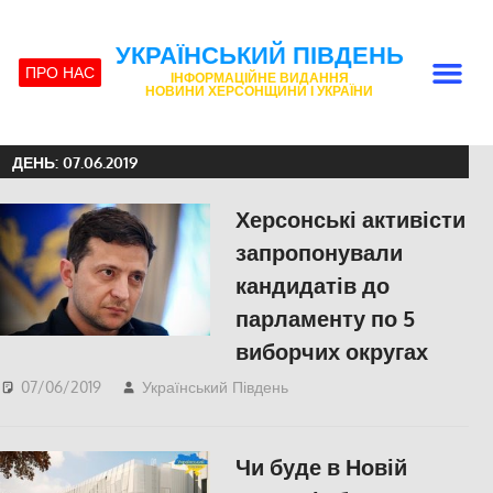
УКРАЇНСЬКИЙ ПІВДЕНЬ
ПРО НАС
ІНФОРМАЦІЙНЕ ВИДАННЯ
НОВИНИ ХЕРСОНЩИНИ І УКРАЇНИ
ДЕНЬ:
07.06.2019
Херсонські активісти
запропонували
кандидатів до
парламенту по 5
виборчих округах
07/06/2019
Український Південь
ПОЛІТИКА
,
СУСПІЛЬСТВО
,
Херсон
Чи буде в Новій