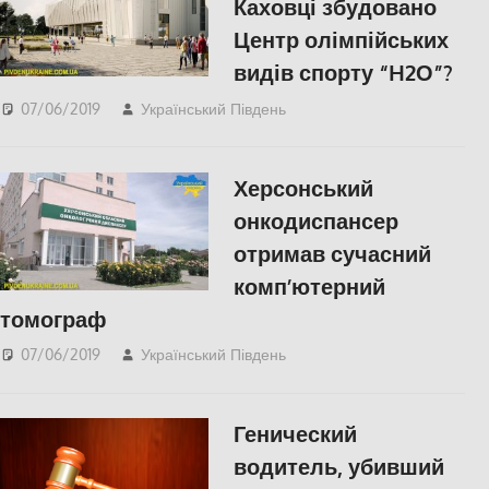
Каховці збудовано
Центр олімпійських
видів спорту “H2О”?
07/06/2019
Український Південь
slider
,
Відео
,
СУСПІЛЬСТВО
,
Херсон
Херсонський
онкодиспансер
отримав сучасний
комп’ютерний
томограф
07/06/2019
Український Південь
slider
,
Відео
,
СУСПІЛЬСТВО
,
Херсон
Генический
водитель, убивший