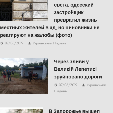
света: одесский
застройщик
превратил жизнь
местных жителей в ад, но чиновники не
реагируют на жалобы (фото)
07/06/2019
Український Південь
Одесса
,
СУСПІЛЬСТВО
Через зливи у
Великій Лепетисі
зруйновано дороги
07/06/2019
Український
Південь
СУСПІЛЬСТВО
,
Херсон
В Запорожье вышел