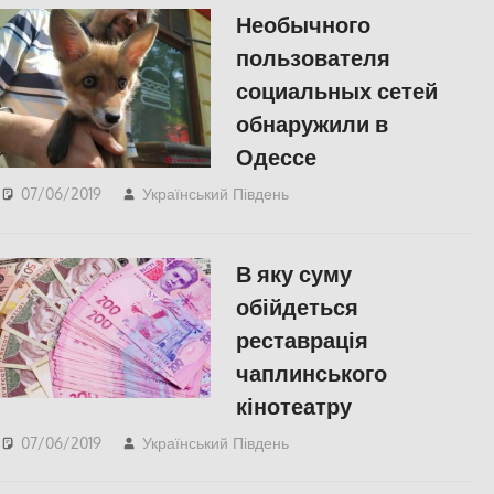
Необычного
пользователя
социальных сетей
обнаружили в
Одессе
07/06/2019
Український Південь
СУСПІЛЬСТВО
,
Херсон
В яку суму
обійдеться
реставрація
чаплинського
кінотеатру
07/06/2019
Український Південь
СУСПІЛЬСТВО
,
Херсон