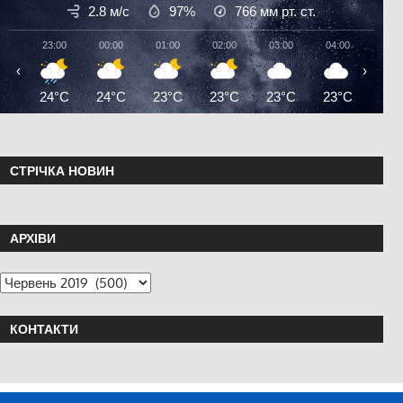
2.8 м/с
97%
766
мм рт. ст.
23:00
00:00
01:00
02:00
03:00
04:00
05:0
‹
›
24°C
24°C
23°C
23°C
23°C
23°C
23°
СТРІЧКА НОВИН
АРХІВИ
КОНТАКТИ