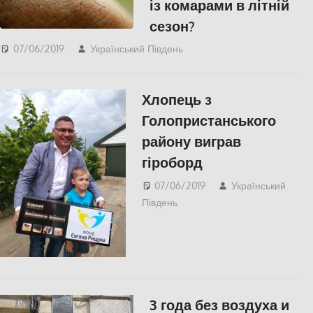
із комарами в літній
сезон?
07/06/2019
Український Південь
СУСПІЛЬСТВО
Хлопець з
Голопристанського
району виграв
гіроборд
07/06/2019
Український
Південь
СУСПІЛЬСТВО
,
Херсон
3 года без воздуха и