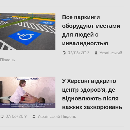
Херсон
Все паркинги
оборудуют местами
для людей с
инвалидностью
07/06/2019
Український
Південь
Одесса
,
СУСПІЛЬСТВО
У Херсоні відкрито
центр здоров’я, де
відновлюють після
важких захворювань
07/06/2019
Український Південь
Актуальні новини
,
Відео
,
СУСПІЛЬСТВО
,