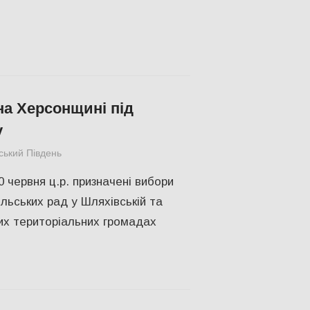
на Херсонщині під
у
ський Південь
Актуальні новини
,
ПОЛІТИКА
,
СУСПІЛЬСТВО
,
Хе
 червня ц.р. призначені вибори
ільських рад у Шляхівській та
их територіальних громадах