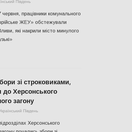
їнський Південь
СУСПІЛЬСТВО
,
Херсон
7 червня, працівники комунального
врійське ЖЕУ» обстежували
 Зливи, які накрили місто минулого
зькі»
бори зі строковиками,
и до Херсонського
ого загону
Український Південь
СУСПІЛЬСТВО
,
Херсон
підрозділах Херсонського
загону почались збори зі