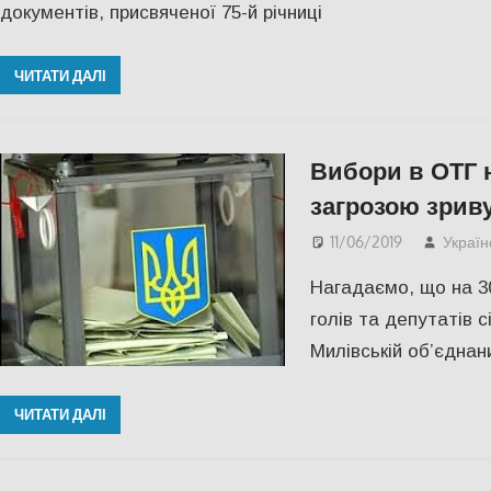
документів, присвяченої 75-й річниці
ЧИТАТИ ДАЛІ
Вибори в ОТГ 
загрозою зрив
11/06/2019
Україн
Нагадаємо, що на 30
голів та депутатів с
Милівській об’єднан
ЧИТАТИ ДАЛІ