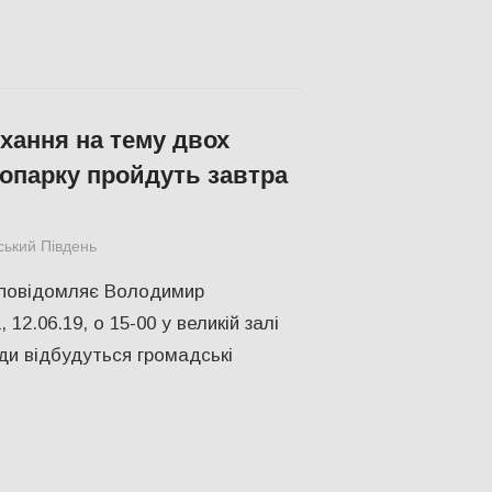
хання на тему двох
ропарку пройдуть завтра
ський Південь
Пишуть у Соцмережах
,
СУСПІЛЬСТВО
,
Херсон
 повідомляє Володимир
12.06.19, о 15-00 у великій залі
ди відбудуться громадські