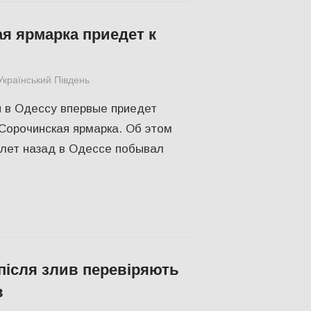
я ярмарка приедет к
Український Південь
Одесса
,
СУСПІЛЬСТВО
я в Одессу впервые приедет
Сорочинская ярмарка. Об этом
лет назад в Одессе побывал
 після злив перевіряють
в