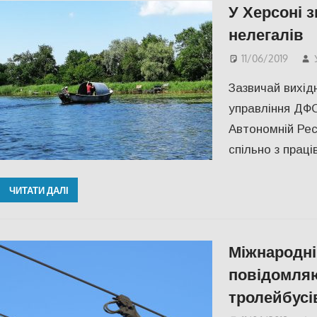
У Херсоні 
нелегалів
11/06/2019
Зазвичай вихід
управління ДФС
Автономній Рес
спільно з прац
ЧИТАТИ ДАЛІ
Міжнародні 
повідомляю
тролейбусі