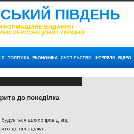
НСЬКИЙ ПІВДЕНЬ
ІНФОРМАЦІЙНЕ ВИДАННЯ
ИНИ ХЕРСОНЩИНИ І УКРАЇНИ
’Я
ПОЛІТИКА
ЕКОНОМІКА
СУСПІЛЬСТВО
ІНТЕРВ’Ю
ВІДЕО
рито до понеділка
ерсон
е будується шляхопровід від
рито до понеділка,