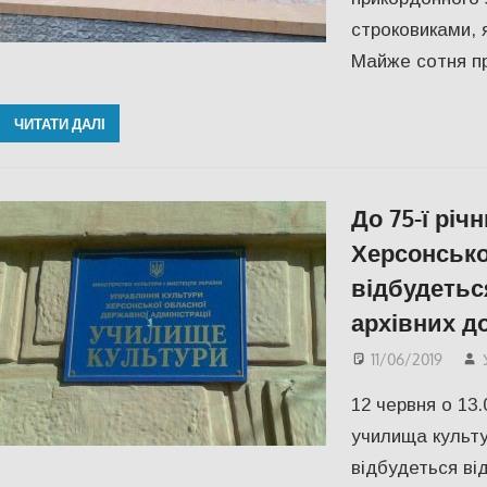
строковиками, я
Майже сотня пр
ЧИТАТИ ДАЛІ
До 75-ї річ
Херсонсько
відбудетьс
архівних д
11/06/2019
12 червня о 13
училища культу
відбудеться ві