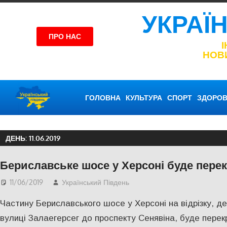
УКРАЇ
ПРО НАС
НОВ
ГОЛОВНА
КУЛЬТУРА
СПОРТ
ЗДОРОВ
ДЕНЬ:
11.06.2019
Бериславське шосе у Херсоні буде перек
11/06/2019
Український Південь
Відео
,
СУСПІЛЬСТВО
,
Х
Частину Бериславського шосе у Херсоні на відрізку, д
вулиці Залаегерсег до проспекту Сенявіна, буде перек