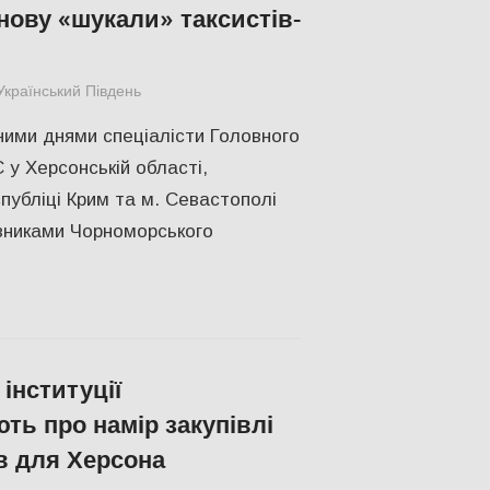
знову «шукали» таксистів-
Український Південь
СУСПІЛЬСТВО
,
Херсон
ними днями cпеціалісти Головного
 у Херсонській області,
публіці Крим та м. Севастополі
івниками Чорноморського
інституції
ть про намір закупівлі
в для Херсона