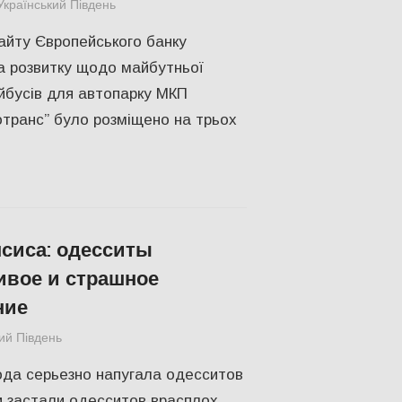
Український Південь
СУСПІЛЬСТВО
,
Херсон
айту Європейського банку
та розвитку щодо майбутньої
ейбусів для автопарку МКП
транс” було розміщено на трьох
сиса: одесситы
ивое и страшное
ние
ий Південь
Одесса
,
СУСПІЛЬСТВО
,
Фото
ода серьезно напугала одесситов
и застали одесситов врасплох.