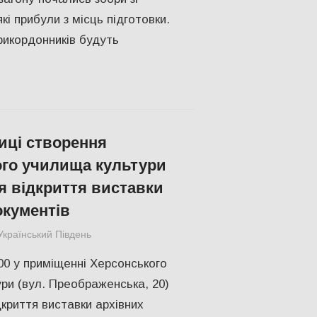
кі прибули з місць підготовки.
икордонників будуть
ниці створення
го училища культури
я відкриття виставки
окументів
Український Південь
СУСПІЛЬСТВО
,
Херсон
.00 у приміщенні Херсонського
ри (вул. Преображенська, 20)
дкриття виставки архівних