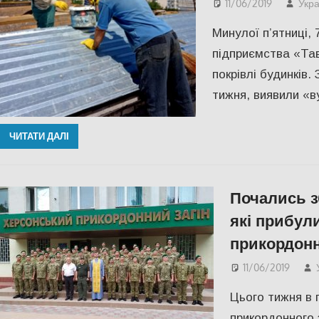
11/06/2019
Укра
Минулої п’ятниці, 
підприємства «Та
покрівлі будинків.
тижня, виявили «ву
ЧИТАТИ ДАЛІ
Почались з
які прибул
прикордонн
11/06/2019
Цього тижня в 
прикордонного 