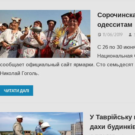
Сорочинска
одесситам
11/06/2019
С 26 по 30 июн
Национальная 
сообщает официальный сайт ярмарки. Сто семьдесят 
Николай Гоголь.
ЧИТАТИ ДАЛІ
У Таврійську
дахи будинкі