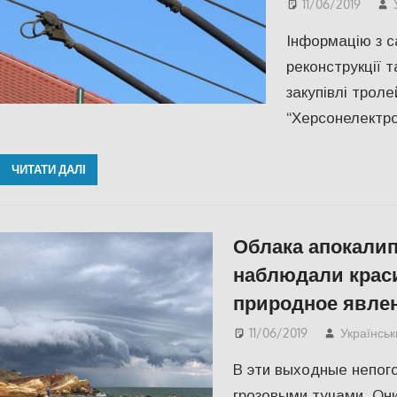
11/06/2019
Інформацію з с
реконструкції 
закупівлі трол
“Херсонелектро
ЧИТАТИ ДАЛІ
Облака апокалип
наблюдали крас
природное явле
11/06/2019
Українськ
В эти выходные непог
грозовыми тучами. Он