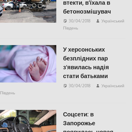
втекти, в’їхала в
бетонозмішувач
30/04/2018
Український
Південь
Одесса
,
СУСПІЛЬСТВО
У херсонських
безплідних пар
з’явилась надія
стати батьками
30/04/2018
Український
Південь
Відео
,
СУСПІЛЬСТВО
,
Херсон
Соцсети: в
Запорожье
появилась новая