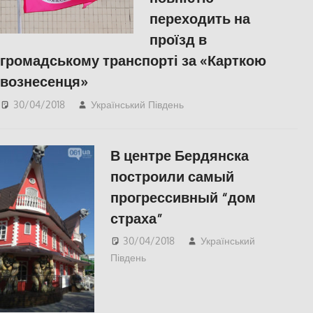
переходить на
проїзд в
громадському транспорті за «Карткою
вознесенця»
30/04/2018
Український Південь
Николаев
,
СУСПІЛЬСТВО
В центре Бердянска
построили самый
прогрессивный “дом
страха”
30/04/2018
Український
Південь
СУСПІЛЬСТВО