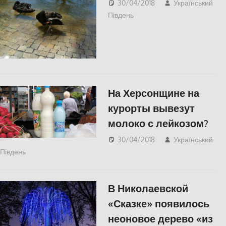
30/04/2018
Український
Південь
СУСПІЛЬСТВО
На Херсонщине на
курорты вывезут
молоко с лейкозом?
30/04/2018
Український
Південь
СУСПІЛЬСТВО
,
Херсон
В Николаевской
«Сказке» появилось
неоновое дерево «из