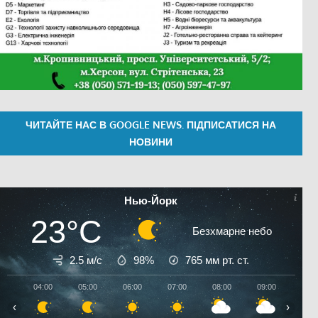
ЧИТАЙТЕ НАС В GOOGLE NEWS. ПІДПИСАТИСЯ НА
НОВИНИ
Нью-Йорк
23°C
Безхмарне небо
2.5 м/с
98%
765
мм рт. ст.
04:00
05:00
06:00
07:00
08:00
09:00
10:0
‹
›