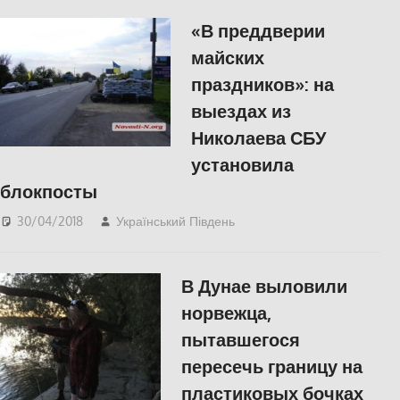
«В преддверии
майских
праздников»: на
выездах из
Николаева СБУ
установила
блокпосты
30/04/2018
Український Південь
Николаев
,
СУСПІЛЬСТВО
В Дунае выловили
норвежца,
пытавшегося
пересечь границу на
пластиковых бочках