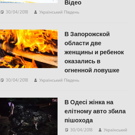
Відео
30/04/2018
Український Південь
Актуальні новини
,
Відео
,
СУСПІЛЬСТВО
,
Херсон
В Запорожской
области две
женщины и ребенок
оказались в
огненной ловушке
30/04/2018
Український Південь
СУСПІЛЬСТВО
В Одесі жінка на
елітному авто збила
пішохода
30/04/2018
Український