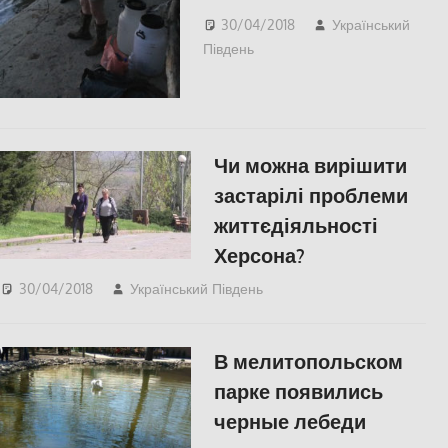
30/04/2018
Український
Південь
Одесса
,
СУСПІЛЬСТВО
Чи можна вирішити
застарілі проблеми
життєдіяльності
Херсона?
30/04/2018
Український Південь
slider
,
Відео
,
ПОЛІТИКА
,
СУСПІЛЬСТВО
,
Херсон
В мелитопольском
парке появились
черные лебеди