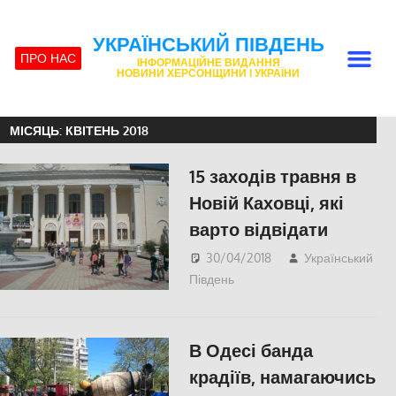
УКРАЇНСЬКИЙ ПІВДЕНЬ
ПРО НАС
ІНФОРМАЦІЙНЕ ВИДАННЯ
НОВИНИ ХЕРСОНЩИНИ І УКРАЇНИ
МІСЯЦЬ:
КВІТЕНЬ 2018
15 заходів травня в
Новій Каховці, які
варто відвідати
30/04/2018
Український
Південь
КУЛЬТУРА
,
СУСПІЛЬСТВО
,
Херсон
В Одесі банда
крадіїв, намагаючись