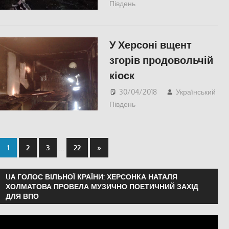
Південь
Одесса
,
СУСПІЛЬСТВО
У Херсоні вщент
згорів продовольчій
кіоск
30/04/2018
Український
Південь
СУСПІЛЬСТВО
,
Херсон
…
1
2
3
22
»
UA ГОЛОС ВІЛЬНОЇ КРАЇНИ: ХЕРСОНКА НАТАЛЯ
ХОЛМАТОВА ПРОВЕЛА МУЗИЧНО ПОЕТИЧНИЙ ЗАХІД
ДЛЯ ВПО