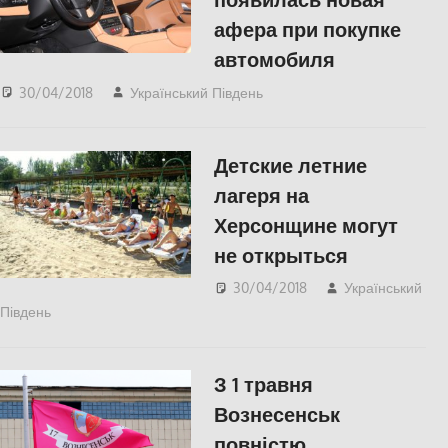
афера при покупке
автомобиля
30/04/2018
Український Південь
СУСПІЛЬСТВО
Детские летние
лагеря на
Херсонщине могут
не открыться
30/04/2018
Український
Південь
СУСПІЛЬСТВО
,
Херсон
З 1 травня
Вознесенськ
повністю