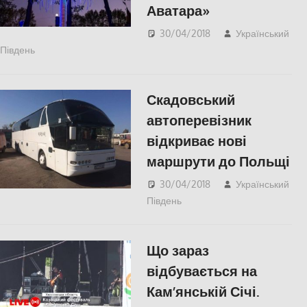
Аватара»
30/04/2018
Український
Південь
Николаев
,
СУСПІЛЬСТВО
Скадовський
автоперевізник
відкриває нові
маршрути до Польщі
30/04/2018
Український
Південь
Актуальні новини
,
СУСПІЛЬСТВО
,
Херсон
Що зараз
відбувається на
Кам’янській Січі.