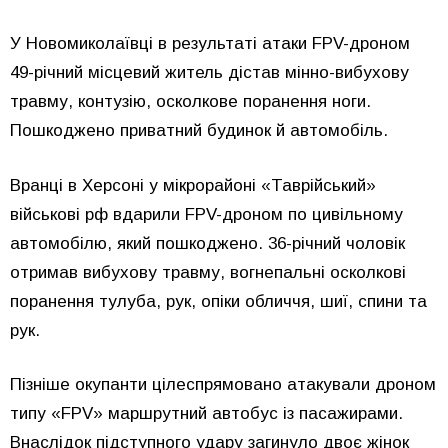
У Новомиколаївці в результаті атаки FPV-дроном
49-річний місцевий житель дістав мінно-вибухову
травму, контузію, осколкове поранення ноги.
Пошкоджено приватний будинок й автомобіль.
Вранці в Херсоні у мікрорайоні «Таврійський»
військові рф вдарили FPV-дроном по цивільному
автомобілю, який пошкоджено. 36-річний чоловік
отримав вибухову травму, вогнепальні осколкові
поранення тулуба, рук, опіки обличчя, шиї, спини та
рук.
Пізніше окупанти цілеспрямовано атакували дроном
типу «FPV» маршрутний автобус із пасажирами.
Внаслідок підступного удару загинуло двоє жінок