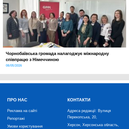
Чорнобаївська громада налагоджує міжнародну
співпрацю з Німеччиною
08/05/2026
ПРО НАС
КОНТАКТИ
Реклама на сайті
Адреса редакції: Вулиця
Перекопська, 20,
Репортажі
Херсон, Херсонська область,
Умови користування