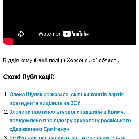
Відділ комунікації поліції Херсонської області.
Схожі Публікації:
Олена Шуляк розказала, скільки коштів партія
президента виділила на ЗСУ
Злочини проти культурної спадщини в Криму:
повідомлено про підозру археологу російського
«Державного Ермітажу»
Це був жах, все палахкотіло: місцева жителька