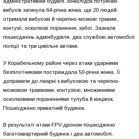
адміністративній будівлі. Внаслідок потужних
вибухів загинула 64-річна жінка, ще 20 людей
отримали вибухові й черепно-мозкові травми,
контузії, осколкові поранення, забої. Зазнали
пошкоджень адмінбудівля, два службові автомобілі
поліції та три цивільні автівки.
У Корабельному районі через атаки ударними
безпілотниками постраждала 50-річна жінка. Її
доправили до лікарні з вибуховою та черепно-
мозковою травмами, контузією, множинними
осколковими пораненнями тулуба й кінцівок.
Пошкоджено приватний будинок.
В результаті атаки FPV-дроном пошкоджено
багатоквартирний будинок і два автомобілі.