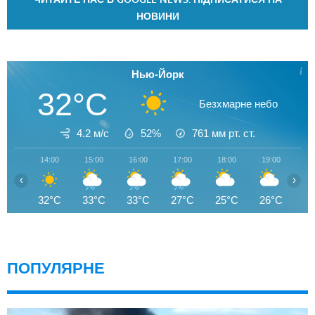
НОВИНИ
Нью-Йорк
32°C
Безхмарне небо
4.2 м/с
52%
761
мм рт. ст.
14:00
15:00
16:00
17:00
18:00
19:00
20
‹
›
32°C
33°C
33°C
27°C
25°C
26°C
2
ПОПУЛЯРНЕ