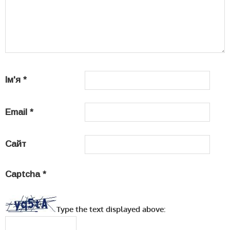
Ім'я
*
Email
*
Сайт
Captcha
*
Type the text displayed above: