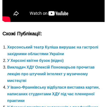
Схожі Публікації:
Херсонський театр Куліша вирушає на гастролі
західними областями України
У Херсоні квітне бузок (відео)
Викладач ХДУ Олексій Пономарьов прочитав
лекцію про штучний інтелект у музичному
мистецтві
У Івано-Франківську відбулася виставка картин,
написаних студентами ХДУ під час пленерної
практики