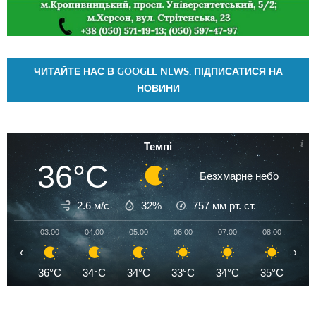
ЧИТАЙТЕ НАС В GOOGLE NEWS. ПІДПИСАТИСЯ НА
НОВИНИ
Темпі
36°C
Безхмарне небо
2.6 м/с
32%
757
мм рт. ст.
03:00
04:00
05:00
06:00
07:00
08:00
09
‹
›
36°C
34°C
34°C
33°C
34°C
35°C
3